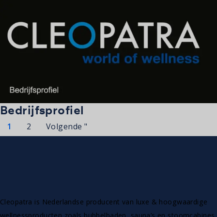
Bedrijfsprofiel
1
2
Volgende "
Cleopatra is Nederlandse producent van luxe & hoogwaardige
wellnessproducten zoals bubbelbaden, sauna’s en stoomcabines.