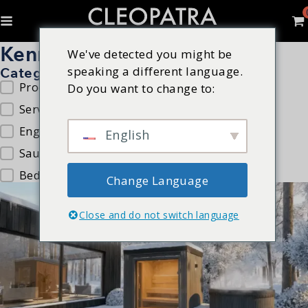
Kenniscentrum
We've detected you might be
speaking a different language.
Categorie
Video Categorieen
Product info
(12)
Do you want to change to:
Service
(5)
English
(4)
English
Sauna
(2)
Bedrijfsprofiel
(1)
Change Language
Close and do not switch language