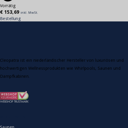
Vorrätig
€
153,69
inkl. MwSt.
Bestellung
Cleopatra ist ein niederländischer Hersteller von luxuriösen und
hochwertigen Wellnessprodukten wie Whirlpools, Saunen und
Dampfkabinen.
SORTIMENT
Saunen