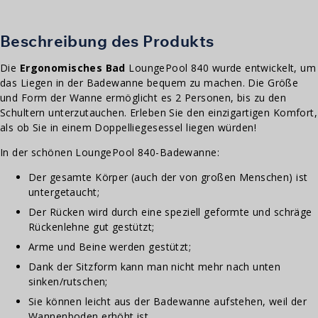
|
180x90cm
Menge
Beschreibung des Produkts
Die
Ergonomisches Bad
LoungePool 840 wurde entwickelt, um
das Liegen in der Badewanne bequem zu machen. Die Größe
und Form der Wanne ermöglicht es 2 Personen, bis zu den
Schultern unterzutauchen. Erleben Sie den einzigartigen Komfort,
als ob Sie in einem Doppelliegesessel liegen würden!
In der schönen LoungePool 840-Badewanne:
Der gesamte Körper (auch der von großen Menschen) ist
untergetaucht;
Der Rücken wird durch eine speziell geformte und schräge
Rückenlehne gut gestützt;
Arme und Beine werden gestützt;
Dank der Sitzform kann man nicht mehr nach unten
sinken/rutschen;
Sie können leicht aus der Badewanne aufstehen, weil der
Wannenboden erhöht ist.