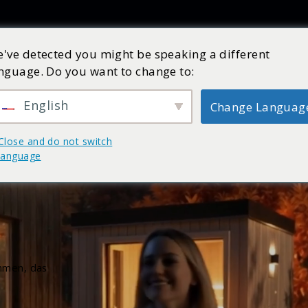
Produkte
Inspiration
Katalog
Dienst
Shop
've detected you might be speaking a different
nguage. Do you want to change to:
English
Change Languag
Close and do not switch
language
ehmen, das