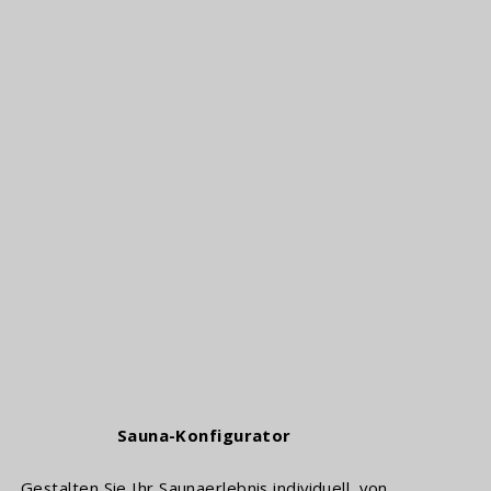
Infrarot-Saunen
Sauna-Konfigurator
Gestalten Sie Ihr Saunaerlebnis individuell, von