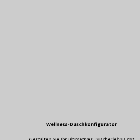
ra-Düfte
Wellness-Duschkonfigurator
Gestalten Sie Ihr ultimatives Duscherlebnis mit