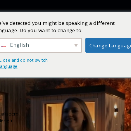
Producten
Inspiratie
Catalogus
Service
Shop
've detected you might be speaking a different
nguage. Do you want to change to:
English
Change Languag
Close and do not switch
language
ialiseerd
design