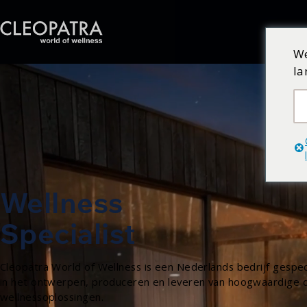
We
la
Wellness
Specialist
Cleopatra World of Wellness is een Nederlands bedrijf gespec
in het ontwerpen, produceren en leveren van hoogwaardige 
wellnessoplossingen.