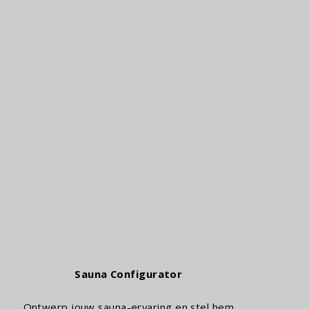
Infrarood Sauna's
Sauna Configurator
Ontwerp jouw sauna-ervaring en stel hem