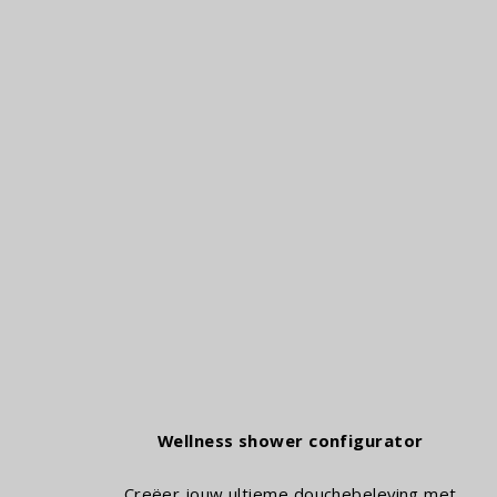
ra Scents
Wellness shower configurator
Creëer jouw ultieme douchebeleving met