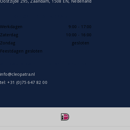
Oostzijde 295, Zaandam, 1508 EN, Nederland
TELEFONISCH BEREIKBAAR
Werkdagen
9:00 - 17:00
Zaterdag
10:00 - 16:00
Zondag
gesloten
Feestdagen gesloten
SHOWROOW ALLEEN OP AFSPRAAK
info@cleopatra.nl
tel: +31 (0)75 647 82 00