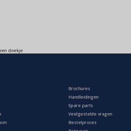
een doekje
MENT
KLANTENSERVICE
Brochures
Handleidingen
Spare parts
n
Veelgestelde vragen
oom
Bestelproces
n
Retouren