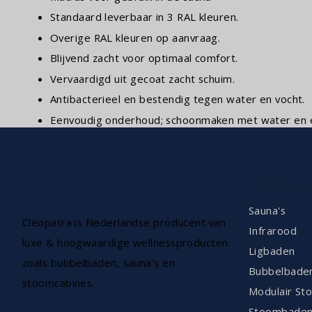
Standaard leverbaar in 3 RAL kleuren.
Overige RAL kleuren op aanvraag.
Blijvend zacht voor optimaal comfort.
Vervaardigd uit gecoat zacht schuim.
Antibacterieel en bestendig tegen water en vocht.
Eenvoudig onderhoud; schoonmaken met water en 
ASSORTI
Sauna's
Cleopatra is Nederlandse producent van
Infrarood
luxe & hoogwaardige wellnessproducten
Ligbaden
zoals bubbelbaden, sauna’s en
Bubbelbade
stoomcabines.
Modulair St
Stoombade