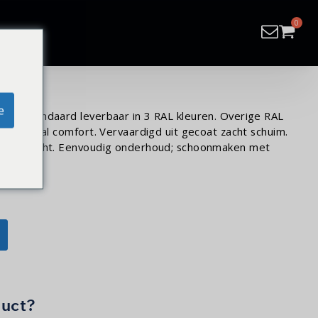
e
una Standaard leverbaar in 3 RAL kleuren. Overige RAL
r optimaal comfort. Vervaardigd uit gecoat zacht schuim.
er en vocht. Eenvoudig onderhoud; schoonmaken met
duct?