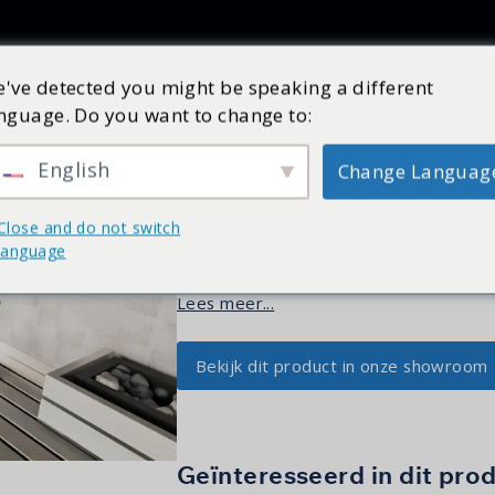
Producten
Inspiratie
Catalogus
Service
Shop
've detected you might be speaking a different
Spa Matras
nguage. Do you want to change to:
English
Change Languag
Kenmerken Matras voor gebruik in de sa
kleuren op aanvraag. Blijvend zacht voo
Close and do not switch
Antibacterieel en bestendig tegen wat
language
water en een doekje
Lees meer...
Bekijk dit product in onze showroom
Geïnteresseerd in dit pro