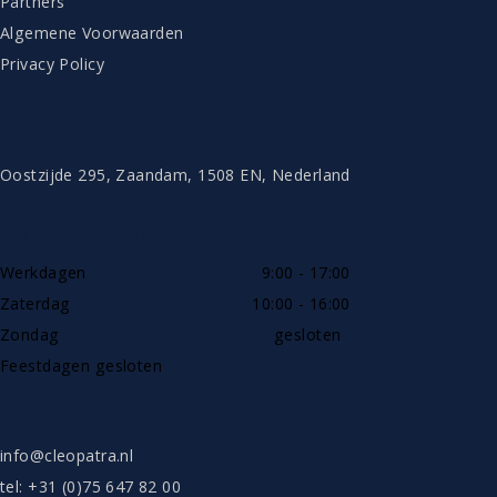
Partners
Algemene Voorwaarden
Privacy Policy
CONTACT
Oostzijde 295, Zaandam, 1508 EN, Nederland
TELEFONISCH BEREIKBAAR
Werkdagen
9:00 - 17:00
Zaterdag
10:00 - 16:00
Zondag
gesloten
Feestdagen gesloten
SHOWROOW ALLEEN OP AFSPRAAK
info@cleopatra.nl
tel: +31 (0)75 647 82 00