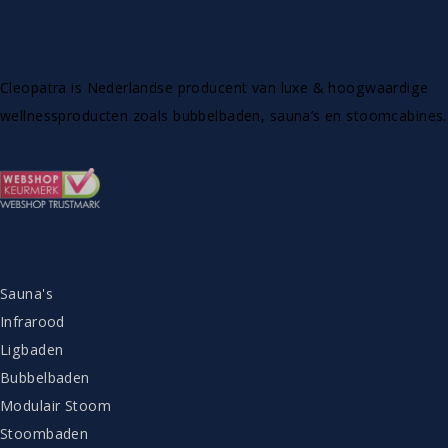
Cleopatra is Nederlandse producent van luxe & hoogwaardige
wellnessproducten zoals bubbelbaden, sauna’s en stoomcabines.
ASSORTIMENT
Sauna's
Infrarood
Ligbaden
Bubbelbaden
Modulair Stoom
Stoombaden