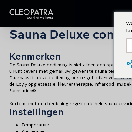
We
Sauna Deluxe control
la
Kenmerken
De Sauna Deluxe bediening is niet alleen een optisch moo
u kunt tevens met gemak uw gewenste sauna temperatuur
Daarnaast is deze bediening ook te gebruiken voor allerle
de Löyly opgietsessie, kleurentherapie, infrarood, muzie
Saunsation®
Kortom, met een bediening regelt u de hele sauna ervari
Instellingen
Temperatuur
Pre-heater