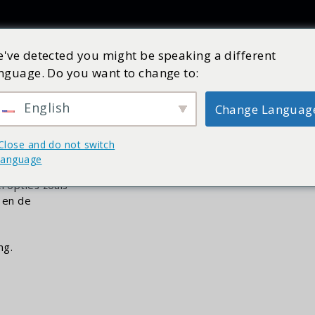
Producten
Inspiratie
Catalogus
Service
Shop
've detected you might be speaking a different
ler
nguage. Do you want to change to:
English
Change Languag
Close and do not switch
ie bediening,
language
 instellen.
i opties zoals
k en de
ng.