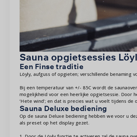
Sauna opgietsessies Löy
Een Finse traditie
Löyly, aufguss of opgieten; verschillende benaming 
Bij een temperatuur van +/- 85C wordt de saunaoven
mogelijkheid voor een heerlijke opgietsessie. Door 
‘Hete wind’; en dat is precies wat u voelt tijdens de 
Sauna Deluxe bediening
Op de sauna Deluxe bediening hebben we voor u deze
als preset op het display gezet.
1. Door de Löyly functie te activeren zal de sauna ov