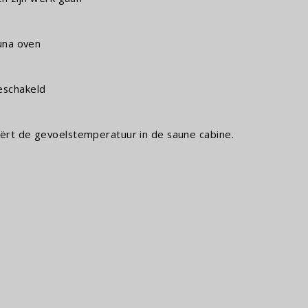
auna oven
eschakeld
iërt de gevoelstemperatuur in de saune cabine.