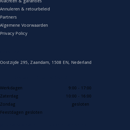
Klachten & garanties
Annuleren & retourbeleid
Partners
Algemene Voorwaarden
Privacy Policy
CONTACT
Oostzijde 295, Zaandam, 1508 EN, Nederland
TELEFONISCH BEREIKBAAR
Werkdagen
9:00 - 17:00
Zaterdag
10:00 - 16:00
Zondag
gesloten
Feestdagen gesloten
SHOWROOW ALLEEN OP AFSPRAAK