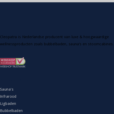
Cleopatra is Nederlandse producent van luxe & hoogwaardige
wellnessproducten zoals bubbelbaden, sauna’s en stoomcabines.
ASSORTIMENT
Sauna's
Infrarood
Ligbaden
Bubbelbaden