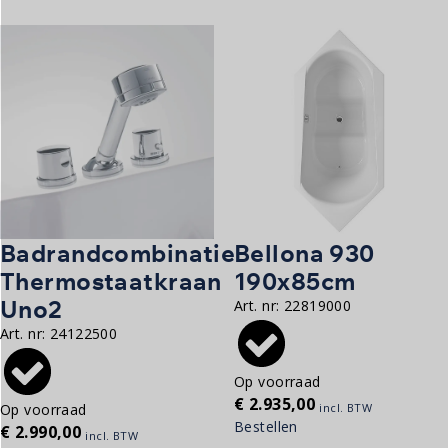
Badrandcombinatie
Bellona 930
Thermostaatkraan
190x85cm
Uno2
Art. nr:
22819000
Art. nr:
24122500
Op voorraad
€
2.935,00
Op voorraad
incl. BTW
Bestellen
€
2.990,00
incl. BTW