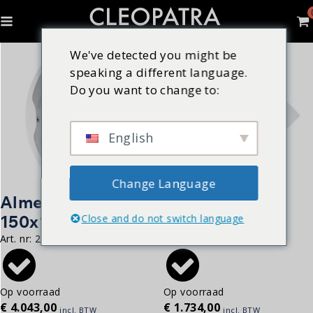
We've detected you might be
speaking a different language.
Do you want to change to:
English
Change Language
Almeda 780 |
Almonte 380 |
150x150cm
150x150cm
Close and do not switch language
Art. nr:
21782000
Art. nr:
21382000
Op voorraad
Op voorraad
€
4.043,00
€
1.734,00
incl. BTW
incl. BTW