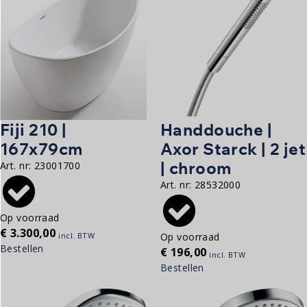
Fiji 210 |
Handdouche |
167x79cm
Axor Starck | 2 jet
| chroom
Art. nr:
23001700
Art. nr:
28532000
Op voorraad
€
3.300,00
incl. BTW
Op voorraad
Bestellen
€
196,00
incl. BTW
Bestellen