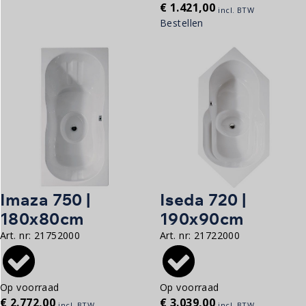
€
1.421,00
incl. BTW
Bestellen
Imaza 750 |
Iseda 720 |
180x80cm
190x90cm
Art. nr:
21752000
Art. nr:
21722000
Op voorraad
Op voorraad
€
2.772,00
€
3.039,00
incl. BTW
incl. BTW