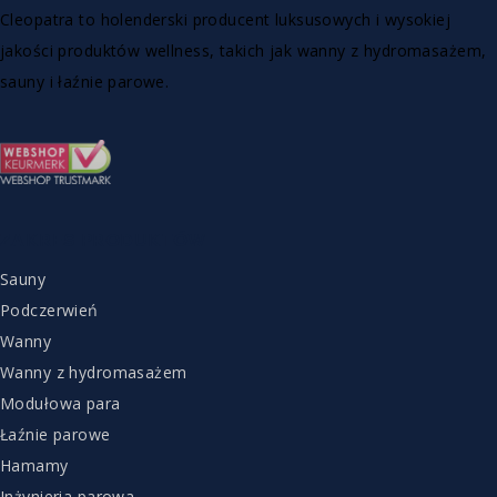
Cleopatra to holenderski producent luksusowych i wysokiej
jakości produktów wellness, takich jak wanny z hydromasażem,
sauny i łaźnie parowe.
ZAKRES PRODUKTÓW
Sauny
Podczerwień
Wanny
Wanny z hydromasażem
Modułowa para
Łaźnie parowe
Hamamy
Inżynieria parowa