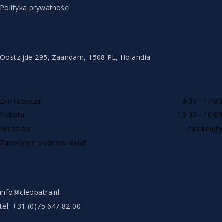
Polityka prywatności
KONTAKT
Oostzijde 295, Zaandam, 1508 PL, Holandia
DOSTĘPNE PRZEZ TELEFON
Dni robocze
9:00 - 17:00
Sobota
10:00 - 16:00
Niedziela
zamknięty
Zamknięte podczas świąt
SHOWROOW TYLKO PO WCZEŚNIEJSZYM
UMÓWIENIU
info@cleopatra.nl
tel: +31 (0)75 647 82 00