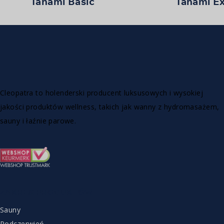
Tanami Basic
Tanami Ex
Konfiguracja
Konfiguracja
Cleopatra to holenderski producent luksusowych i wysokiej
jakości produktów wellness, takich jak wanny z hydromasażem,
sauny i łaźnie parowe.
ZAKRES PRODUKTÓW
Sauny
Podczerwień