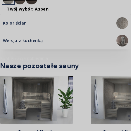
Twój wybór: Aspen
Kolor ścian
Wersja z kuchenką
Twój wybór: Kostki dębowe
Konfiguracja pobierania
Nasze pozostałe sauny
Twój wybór: Kuchenka okrągła