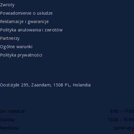
Zwroty
Powiadomienie o usłudze
Reklamacje i gwarancje
Polityka anulowania i zwrotów
Partnerzy
Ogólne warunki
Polityka prywatności
KONTAKT
Oostzijde 295, Zaandam, 1508 PL, Holandia
DOSTĘPNE PRZEZ TELEFON
Dni robocze
9:00 - 17:00
Sobota
10:00 - 16:00
Niedziela
zamknięty