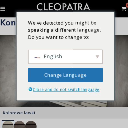
Konfigurator linii Mimos
We've detected you might be
speaking a different language.
Do you want to change to:
English
Change Language
Close and do not switch language
Kolorowe ławki