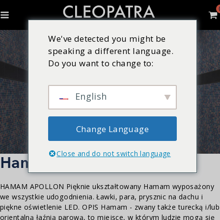
We've detected you might be
speaking a different language.
Do you want to change to:
English
Change Language
Close and do not switch language
Hamam Apollon
HAMAM APOLLON Pięknie ukształtowany Hamam wyposażony
we wszystkie udogodnienia. Ławki, para, prysznic na dachu i
piękne oświetlenie LED. OPIS Hamam - zwany także turecką i/lub
orientalną łaźnią parową, to miejsce, w którym ludzie mogą się