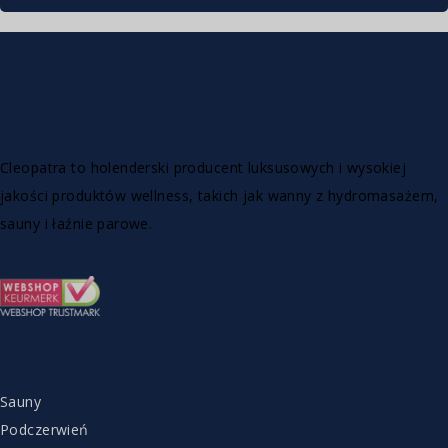
Cleopatra to holenderski producent luksusowych i wysokiej
jakości produktów wellness, takich jak wanny z hydromasażem,
sauny i łaźnie parowe.
ZAKRES PRODUKTÓW
Sauny
Podczerwień