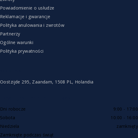
Powiadomienie o usłudze
Reklamacje i gwarancje
Polityka anulowania i zwrotów
Partnerzy
Ogólne warunki
Polityka prywatności
KONTAKT
Oostzijde 295, Zaandam, 1508 PL, Holandia
DOSTĘPNE PRZEZ TELEFON
Dni robocze
9:00 - 17:00
Sobota
10:00 - 16:00
Niedziela
zamknięty
Zamknięte podczas świąt