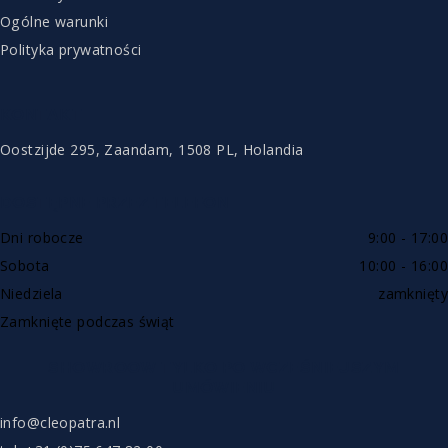
Ogólne warunki
Polityka prywatności
KONTAKT
Oostzijde 295, Zaandam, 1508 PL, Holandia
DOSTĘPNE PRZEZ TELEFON
Dni robocze
9:00 - 17:00
Sobota
10:00 - 16:00
Niedziela
zamknięty
Zamknięte podczas świąt
SHOWROOW TYLKO PO WCZEŚNIEJSZYM
UMÓWIENIU
info@cleopatra.nl