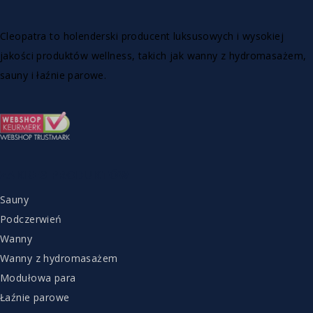
Cleopatra to holenderski producent luksusowych i wysokiej
jakości produktów wellness, takich jak wanny z hydromasażem,
sauny i łaźnie parowe.
ZAKRES PRODUKTÓW
Sauny
Podczerwień
Wanny
Wanny z hydromasażem
Modułowa para
Łaźnie parowe