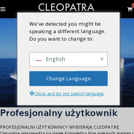
We've detected you might be
speaking a different language.
Do you want to change to:
English
Change Language
Close and do not switch language
Profesjonalny użytkownik
PROFESJONALNI UŻYTKOWNICY WYBIERAJĄ CLEOPATRĘ
Cleopatra wprowadza na rynek kompletną linię pięknych wanien i