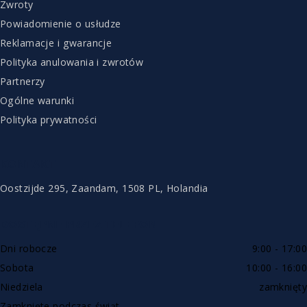
Zwroty
Powiadomienie o usłudze
Reklamacje i gwarancje
Polityka anulowania i zwrotów
Partnerzy
Ogólne warunki
Polityka prywatności
KONTAKT
Oostzijde 295, Zaandam, 1508 PL, Holandia
DOSTĘPNE PRZEZ TELEFON
Dni robocze
9:00 - 17:00
Sobota
10:00 - 16:00
Niedziela
zamknięty
Zamknięte podczas świąt