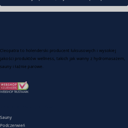
Cleopatra to holenderski producent luksusowych i wysokiej
jakości produktów wellness, takich jak wanny z hydromasażem,
sauny i łaźnie parowe.
ZAKRES PRODUKTÓW
Sauny
Podczerwień