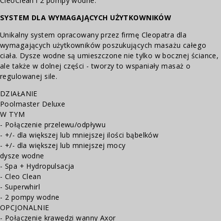
CleoClean i 2 pompy wodne.
SYSTEM DLA WYMAGAJĄCYCH UŻYTKOWNIKÓW
Unikalny system opracowany przez firmę Cleopatra dla
wymagających użytkowników poszukujących masażu całego
ciała. Dysze wodne są umieszczone nie tylko w bocznej ściance,
ale także w dolnej części - tworzy to wspaniały masaż o
regulowanej sile.
DZIAŁANIE
Poolmaster Deluxe
W TYM
- Połączenie przelewu/odpływu
- +/- dla większej lub mniejszej ilości bąbelków
- +/- dla większej lub mniejszej mocy
dysze wodne
- Spa + Hydropulsacja
- Cleo Clean
- Superwhirl
- 2 pompy wodne
OPCJONALNIE
- Połączenie krawędzi wanny Axor