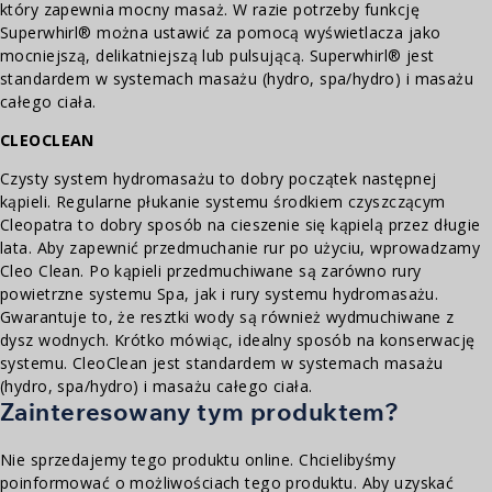
który zapewnia mocny masaż. W razie potrzeby funkcję
Superwhirl® można ustawić za pomocą wyświetlacza jako
mocniejszą, delikatniejszą lub pulsującą. Superwhirl® jest
standardem w systemach masażu (hydro, spa/hydro) i masażu
całego ciała.
CLEOCLEAN
Czysty system hydromasażu to dobry początek następnej
kąpieli. Regularne płukanie systemu środkiem czyszczącym
Cleopatra to dobry sposób na cieszenie się kąpielą przez długie
lata. Aby zapewnić przedmuchanie rur po użyciu, wprowadzamy
Cleo Clean. Po kąpieli przedmuchiwane są zarówno rury
powietrzne systemu Spa, jak i rury systemu hydromasażu.
Gwarantuje to, że resztki wody są również wydmuchiwane z
dysz wodnych. Krótko mówiąc, idealny sposób na konserwację
systemu. CleoClean jest standardem w systemach masażu
(hydro, spa/hydro) i masażu całego ciała.
Zainteresowany tym produktem?
Nie sprzedajemy tego produktu online. Chcielibyśmy
poinformować o możliwościach tego produktu. Aby uzyskać