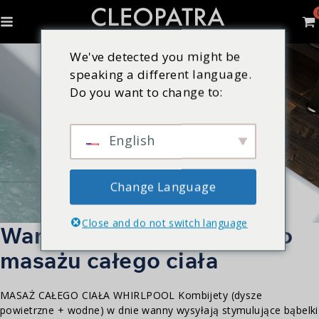
We've detected you might be
speaking a different language.
Do you want to change to:
English
Change Language
Close and do not switch language
Wanna z hydromasażem do
masażu całego ciała
MASAŻ CAŁEGO CIAŁA WHIRLPOOL Kombijety (dysze
powietrzne + wodne) w dnie wanny wysyłają stymulujące bąbelki