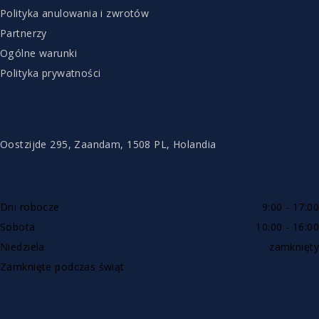
Polityka anulowania i zwrotów
Partnerzy
Ogólne warunki
Polityka prywatności
KONTAKT
Oostzijde 295, Zaandam, 1508 PL, Holandia
DOSTĘPNE PRZEZ TELEFON
Dni robocze
9:00 - 17:00
Sobota
10:00 - 16:00
Niedziela
zamknięty
Zamknięte podczas świąt
SHOWROOW TYLKO PO WCZEŚNIEJSZYM
UMÓWIENIU