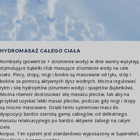
HYDROMASAŻ CAŁEGO CIAŁA
Kombijety (powietrze + strumienie wody) w dnie wanny wysyłają
stymulujące bąbelki i/lub masujące strumienie wody na całe
ciało. Plecy, stopy, nogi i biodra są masowane od tyłu, stóp i
boków za pomocą aktywnych dysz wodnych. Można regulować
rytm i siłę hydrojetów (strumieni wody) i spajetów (bąbelków).
Można również dostosować siłę masażu pleców, tak aby na
przykład uzyskać lekki masaż pleców, podczas gdy nogi i stopy
są mocno masowane. Dzięki temu systemowi masz do
dyspozycji bardzo szeroką gamę zabiegów; od delikatnego
masażu relaksacyjnego po bardzo aktywne zabiegi na całym
ciele.
korpus. Ten system jest standardowo wyposażony w Superwhirl,