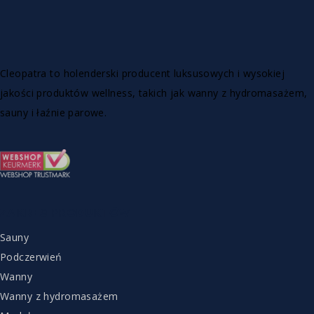
Cleopatra to holenderski producent luksusowych i wysokiej
jakości produktów wellness, takich jak wanny z hydromasażem,
sauny i łaźnie parowe.
ZAKRES PRODUKTÓW
Sauny
Podczerwień
Wanny
Wanny z hydromasażem