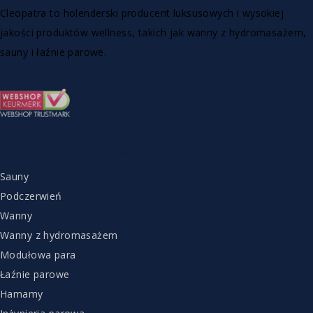
Cleopatra to holenderski producent luksusowych i wysokiej
jakości produktów wellness, takich jak wanny z hydromasażem,
sauny i łaźnie parowe.
ZAKRES PRODUKTÓW
Sauny
Podczerwień
Wanny
Wanny z hydromasażem
Modułowa para
Łaźnie parowe
Hamamy