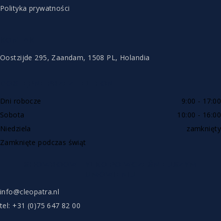
Polityka prywatności
KONTAKT
Oostzijde 295, Zaandam, 1508 PL, Holandia
DOSTĘPNE PRZEZ TELEFON
Dni robocze
9:00 - 17:00
Sobota
10:00 - 16:00
Niedziela
zamknięty
Zamknięte podczas świąt
SHOWROOW TYLKO PO WCZEŚNIEJSZYM
UMÓWIENIU
info@cleopatra.nl
tel: +31 (0)75 647 82 00