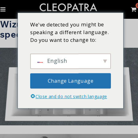
Wizualizer wykończeń
We've detected you might be
speaking a different language.
specjalnych
Do you want to change to:
English
Change Language
Close and do not switch language