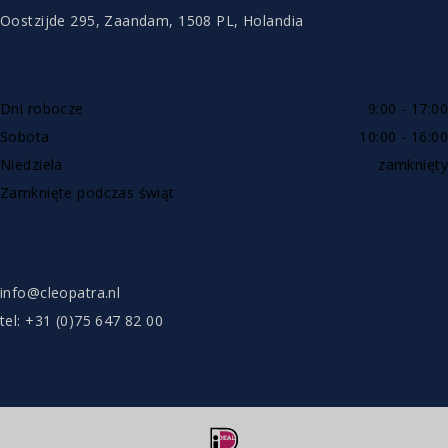
Oostzijde 295, Zaandam, 1508 PL, Holandia
DOSTĘPNE PRZEZ TELEFON
Dni robocze
9:00 - 17:00
Sobota
10:00 - 16:00
Niedziela
zamknięty
Zamknięte podczas świąt
SHOWROOW TYLKO PO WCZEŚNIEJSZYM
UMÓWIENIU
info@cleopatra.nl
tel: +31 (0)75 647 82 00