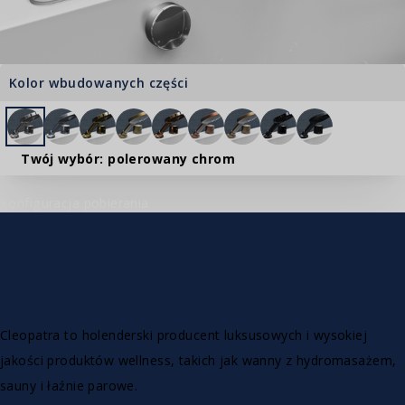
Kolor wbudowanych części
Twój wybór: polerowany chrom
Konfiguracja pobierania
Cleopatra to holenderski producent luksusowych i wysokiej
jakości produktów wellness, takich jak wanny z hydromasażem,
sauny i łaźnie parowe.