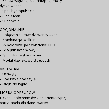
- +/- dla większej lub mniejszej mocy
dysze wodne
- Spa i hydropulsacja
- Cleo Clean
- Superwhirl
OPCJONALNIE
- Połączenie krawędzi wanny Axor
- Kombinacja Walk-in
- 2x kolorowe podświetlenie LED
- Grzejnik łazienkowy
- Specjalne wykończenia
- Moduł dźwiękowy Bluetooth
AKCESORIA
- Uchwyty
- Poduszka pod szyję
- Olejki do kąpieli
LICZBA ODRZUTÓW
Liczba i położenie dysz są orientacyjne;
patrz tabela dla danej wanny.