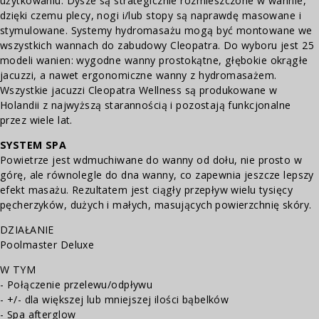
użytkowaniu. Dysze są strategicznie rozmieszczone w wannie,
dzięki czemu plecy, nogi i/lub stopy są naprawdę masowane i
stymulowane. Systemy hydromasażu mogą być montowane we
wszystkich wannach do zabudowy Cleopatra. Do wyboru jest 25
modeli wanien: wygodne wanny prostokątne, głębokie okrągłe
jacuzzi, a nawet ergonomiczne wanny z hydromasażem.
Wszystkie jacuzzi Cleopatra Wellness są produkowane w
Holandii z najwyższą starannością i pozostają funkcjonalne
przez wiele lat.
SYSTEM SPA
Powietrze jest wdmuchiwane do wanny od dołu, nie prosto w
górę, ale równolegle do dna wanny, co zapewnia jeszcze lepszy
efekt masażu. Rezultatem jest ciągły przepływ wielu tysięcy
pęcherzyków, dużych i małych, masujących powierzchnię skóry.
DZIAŁANIE
Poolmaster Deluxe
W TYM
- Połączenie przelewu/odpływu
- +/- dla większej lub mniejszej ilości bąbelków
- Spa afterglow