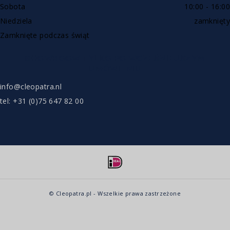
Sobota
10:00 - 16:00
Niedziela
zamknięty
Zamknięte podczas świąt
SHOWROOW TYLKO PO WCZEŚNIEJSZYM
UMÓWIENIU
info@cleopatra.nl
tel: +31 (0)75 647 82 00
© Cleopatra.pl - Wszelkie prawa zastrzeżone