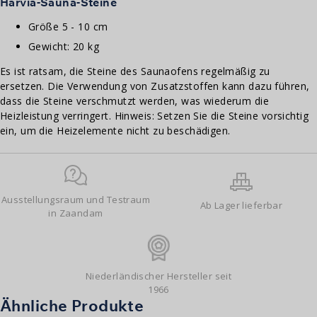
Harvia-Sauna-Steine
cm
Menge
Größe 5 - 10 cm
Gewicht: 20 kg
Es ist ratsam, die Steine des Saunaofens regelmäßig zu
ersetzen. Die Verwendung von Zusatzstoffen kann dazu führen,
dass die Steine verschmutzt werden, was wiederum die
Heizleistung verringert. Hinweis: Setzen Sie die Steine vorsichtig
ein, um die Heizelemente nicht zu beschädigen.
Ausstellungsraum und Testraum
Ab Lager lieferbar
in Zaandam
Niederländischer Hersteller seit
1966
Ähnliche Produkte