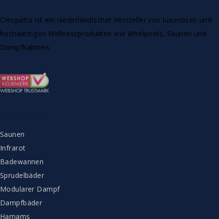
Cleopatra ist ein niederländischer Hersteller von luxuriösen und
hochwertigen Wellnessprodukten wie Whirlpools, Saunen und
Dampfkabinen.
SORTIMENT
Saunen
Infrarot
Badewannen
Sprudelbäder
Modularer Dampf
Dampfbäder
Hamams