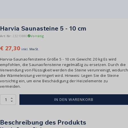
Harvia Saunasteine 5 - 10 cm
Art Nr:
23213880
Vorrätig
€
27,30
inkl. MwSt.
Harvia-Saunaofensteine Größe 5 - 10 cm Gewicht: 20 kg Es wird
empfohlen, die Saunaofensteine regelmäßig zu ersetzen. Durch die
Verwendung von Flüssigkeit werden die Steine verunreinigt, wodurch
die Wärmeleistung verringert wird. Hinweis: Legen Sie die Steine
vorsichtig ein, um eine Beschädigung der Heizelemente zu
vermeiden.
Harvia
IN DEN WARENKORB
Sauna
Stenen
5
-
Beschreibung des Produkts
10