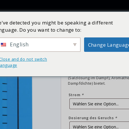
Produkte
Inspiration
Katalog
Dienst
Shop
've detected you might be speaking a different
nguage. Do you want to change to:
Cleo Dampf Deluxe
Art Nr:
810045XX
Vorrätig
English
Change Languag
€
7.789,00
inkl. MwSt.
Close and do not switch
Der Cleo Steam Deluxe bietet ei
language
um einen hochmodernen Dampferz
sondern auch um einen Dampfer
(Salzlösung im Dampf), Aromathe
Dampfdichte) bietet.
Strom
*
Dosierung des Geruchs
*