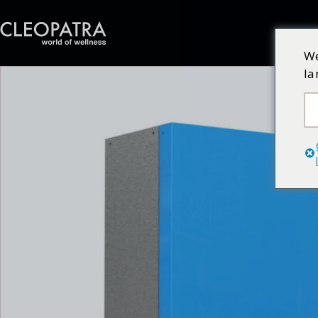
We
la