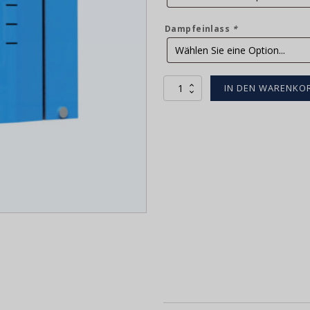
Dampfeinlass
*
Cleo
IN DEN WARENKO
Steam
Deluxe
Menge