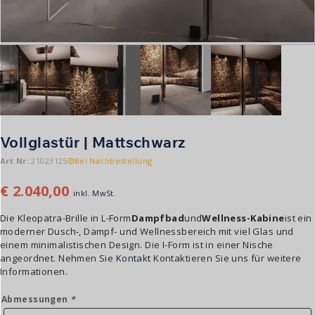
Vollglastür | Mattschwarz
Art Nr:
21023125
Bei Nachbestellung
€
2.040,00
inkl. MwSt.
Die Kleopatra-Brille in L-Form
Dampfbad
und
Wellness-Kabine
ist ein
moderner Dusch-, Dampf- und Wellnessbereich mit viel Glas und
einem minimalistischen Design. Die I-Form ist in einer Nische
angeordnet.
Nehmen Sie
Kontakt
Kontaktieren Sie uns für weitere
Informationen.
Abmessungen
*