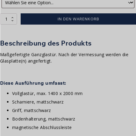
Volglas
IN DEN WARENKORB
deur
|
Mat
zwart
Beschreibung des Produkts
Menge
Maßgefertigte Ganzglastür. Nach der Vermessung werden die
Glasplatte(n) angefertigt.
Diese Ausführung umfasst:
Vollglastür, max. 1400 x 2000 mm
Scharniere, mattschwarz
Griff, mattschwarz
Bodenhalterung, mattschwarz
magnetische Abschlussleiste