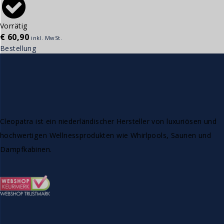
Vorrätig
€
60,90
inkl. MwSt.
Bestellung
Cleopatra ist ein niederländischer Hersteller von luxuriösen und
hochwertigen Wellnessprodukten wie Whirlpools, Saunen und
Dampfkabinen.
SORTIMENT