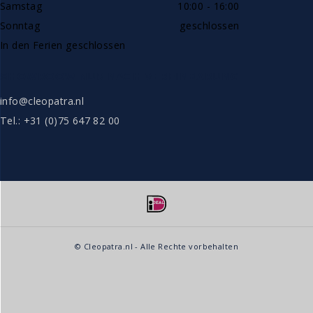
Samstag
10:00 - 16:00
Sonntag
geschlossen
In den Ferien geschlossen
SHOWROOW NUR NACH VEREINBARUNG
info@cleopatra.nl
Tel.: +31 (0)75 647 82 00
© Cleopatra.nl - Alle Rechte vorbehalten