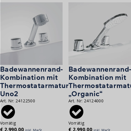
Badewannenrand-
Badewannenrand
Kombination mit
Kombination mit
Thermostatarmatur
Thermostatarmat
Uno2
„Organic“
Art. Nr:
24122500
Art. Nr:
24124000
Vorrätig
Vorrätig
€
2.990,00
€
2.990,00
inkl. MwSt.
inkl. MwSt.