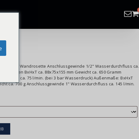
gen
e
elenk und Wandrosette Anschlussgewinde 1/2" Wasserdurchfluss ca.
k) dim. außen BxHxT ca. 88x75x155 mm Gewicht ca. 650 Gramm
rchfluss ca. 75 l/min. (bei 3 bar Wasserdruck) Außenmaße: BxHxT
cht ca. 700 g Anschlussgewinde 1" Wasserdurchfluss ca. 145 l/min.
RB