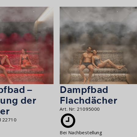
fbad –
Dampfbad
ung der
Flachdächer
er
Art. Nr:
21095000
122710
Bei Nachbestellung