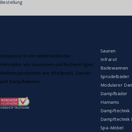
Bestellung
SORTIMEN
Saunen
Cleopatra ist ein niederländischer
Infrarot
Hersteller von luxuriösen und hochwertigen
Badewannen
Wellnessprodukten wie Whirlpools, Saunen
Sprudelbäder
und Dampfkabinen.
Modularer Da
Dampfbäder
Hamams
Dampftechnik
Dampftechnik 
Spa-Möbel