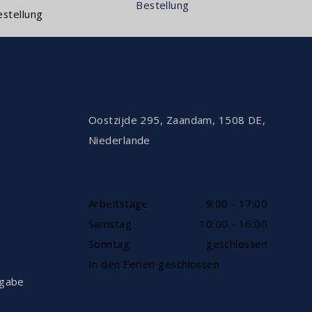
Bestellung
stellung
KONTAKT
Oostzijde 295, Zaandam, 1508 DE,
Niederlande
TELEFONISCH ERREICHBAR
Arbeitstage
9:00 - 17:00
Samstag
10:00 - 16:00
Sonntag
geschlossen
In den Ferien geschlossen
kgabe
SHOWROOW NUR NACH