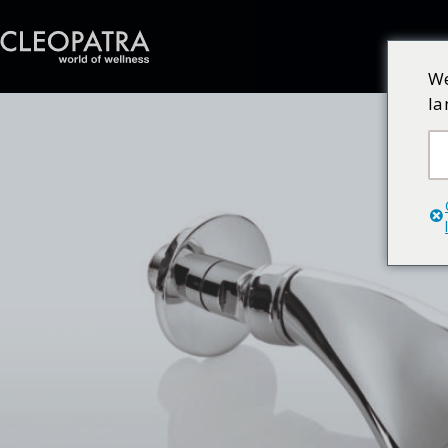
We
la