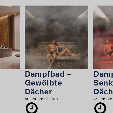
Dampfbad –
Damp
Gewölbte
Senk
Dächer
Däch
Art. Nr:
28122700
Art. Nr:
28