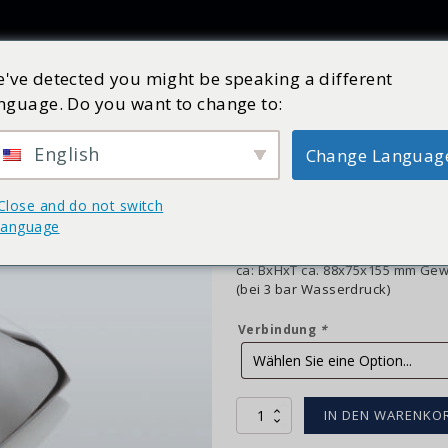
Produkte
Inspiration
Katalog
Dienst
Shop
've detected you might be speaking a different
nguage. Do you want to change to:
Stufendusche gebo
Art Nr:
2331061X
Vorrätig
English
Change Languag
€
275,10
inkl. MwSt.
Close and do not switch
Duschkopf gebogen inkl. Kugelg
language
75 l/min. (bei 3 bar Wasserdruc
Anschlussgewinde 3/4" Wasserdu
ca: BxHxT ca. 88x75x155 mm Gewi
(bei 3 bar Wasserdruck)
Verbindung
*
Stortdouche
IN DEN WARENKO
Gebogen