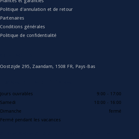
Plaintes et garanties
Politique d'annulation et de retour
Partenaires
Conditions générales
Politique de confidentialité
CONTACTER
Oostzijde 295, Zaandam, 1508 FR, Pays-Bas
DISPONIBLE PAR TÉLÉPHONE
Jours ouvrables
9:00 - 17:00
Samedi
10:00 - 16:00
Dimanche
fermé
Fermé pendant les vacances
SHOWROOW SUR RENDEZ-VOUS UNIQUEMENT