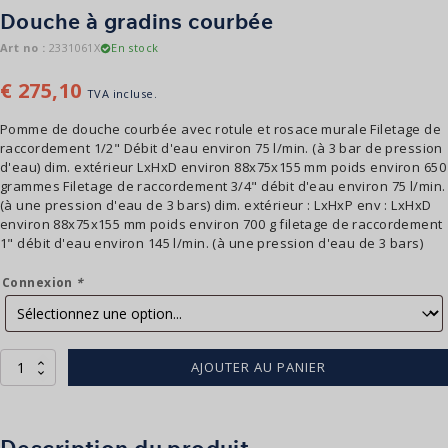
Douche à gradins courbée
Art no :
2331061X
En stock
€
275,10
TVA incluse.
Pomme de douche courbée avec rotule et rosace murale Filetage de
raccordement 1/2" Débit d'eau environ 75 l/min. (à 3 bar de pression
d'eau) dim. extérieur LxHxD environ 88x75x155 mm poids environ 650
grammes Filetage de raccordement 3/4" débit d'eau environ 75 l/min.
(à une pression d'eau de 3 bars) dim. extérieur : LxHxP env : LxHxD
environ 88x75x155 mm poids environ 700 g filetage de raccordement
1" débit d'eau environ 145 l/min. (à une pression d'eau de 3 bars)
Connexion
*
quantité
AJOUTER AU PANIER
de
Stortdouche
Gebogen
Description du produit