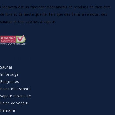
Cleopatra est un fabricant néerlandais de produits de bien-être
de luxe et de haute qualité, tels que des bains à remous, des
saunas et des cabines à vapeur.
ASSORTIMENT
Saunas
Infrarouge
Baignoires
Bains moussants
Vapeur modulaire
Bains de vapeur
Hamams