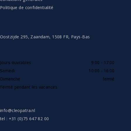
Politique de confidentialité
CONTACTER
Oostzijde 295, Zaandam, 1508 FR, Pays-Bas
DISPONIBLE PAR TÉLÉPHONE
Jours ouvrables
9:00 - 17:00
Samedi
10:00 - 16:00
Dimanche
fermé
Fermé pendant les vacances
SHOWROOW SUR RENDEZ-VOUS UNIQUEMENT
info@cleopatra.nl
tel : +31 (0)75 647 82 00