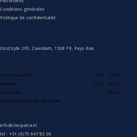
Partenaires
Conditions générales
Politique de confidentialité
CONTACTER
Oostzijde 295, Zaandam, 1508 FR, Pays-Bas
DISPONIBLE PAR TÉLÉPHONE
Jours ouvrables
9:00 - 17:00
Samedi
10:00 - 16:00
Dimanche
fermé
Fermé pendant les vacances
SHOWROOW SUR RENDEZ-VOUS UNIQUEMENT
info@cleopatra.nl
tel : +31 (0)75 647 82 00