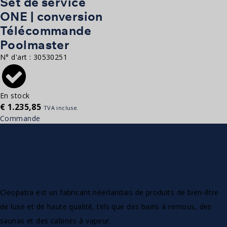
Set de service
ONE | conversion
Télécommande
Poolmaster
N° d'art :
30530251
En stock
€
1.235,85
TVA incluse.
Commande
Cleopatra est un fabricant néerlandais de produits de bien-être
de luxe et de haute qualité, tels que des bains à remous, des
saunas et des cabines à vapeur.