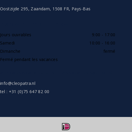
Oostzijde 295, Zaandam, 1508 FR, Pays-Bas
DISPONIBLE PAR TÉLÉPHONE
Jours ouvrables
9:00 - 17:00
Samedi
10:00 - 16:00
Dimanche
fermé
Fermé pendant les vacances
SHOWROOW SUR RENDEZ-VOUS UNIQUEMENT
info@cleopatra.nl
tel : +31 (0)75 647 82 00