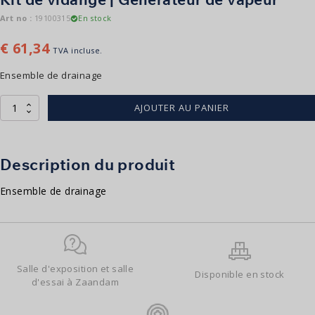
Art no :
19100315
En stock
€
61,34
TVA incluse.
Ensemble de drainage
quantité
AJOUTER AU PANIER
de
Afvoerset
|
Stoomgenerator
Description du produit
Ensemble de drainage
Salle d'exposition et salle
Disponible en stock
d'essai à Zaandam