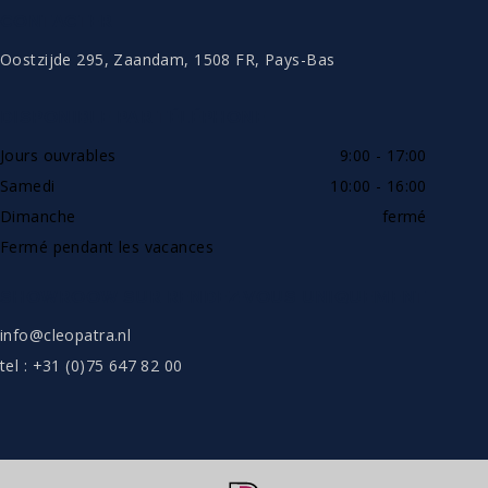
CONTACTER
Oostzijde 295, Zaandam, 1508 FR, Pays-Bas
DISPONIBLE PAR TÉLÉPHONE
Jours ouvrables
9:00 - 17:00
Samedi
10:00 - 16:00
Dimanche
fermé
Fermé pendant les vacances
SHOWROOW SUR RENDEZ-VOUS UNIQUEMENT
info@cleopatra.nl
tel : +31 (0)75 647 82 00