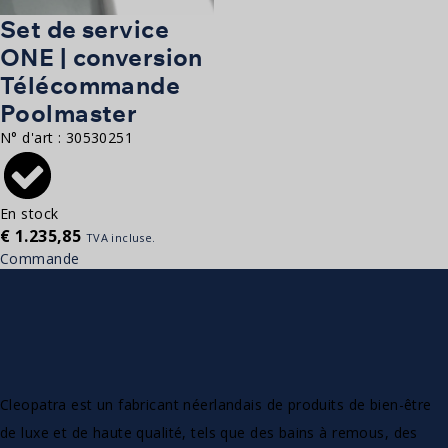
Set de service
ONE | conversion
Télécommande
Poolmaster
N° d'art :
30530251
En stock
€
1.235,85
TVA incluse.
Commande
Cleopatra est un fabricant néerlandais de produits de bien-être
de luxe et de haute qualité, tels que des bains à remous, des