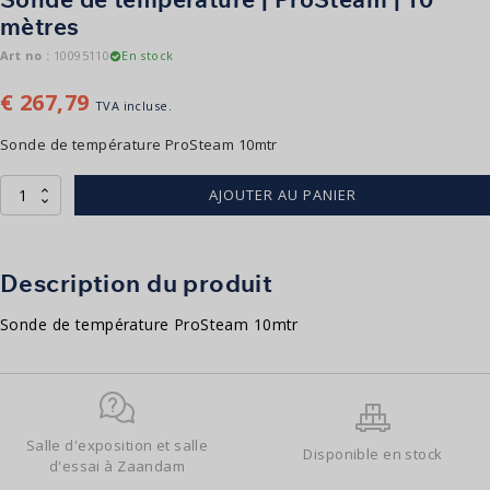
mètres
Art no :
10095110
En stock
€
267,79
TVA incluse.
Sonde de température ProSteam 10mtr
quantité
AJOUTER AU PANIER
de
Tempratuursensor
|
ProSteam
Description du produit
|
10
Sonde de température ProSteam 10mtr
meter
Salle d'exposition et salle
Disponible en stock
d'essai à Zaandam