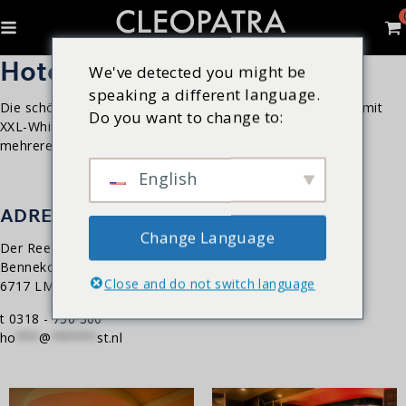
Hotel Reehorst | Ede
We've detected you might be
speaking a different language.
Die schönsten preisgekrönten Suiten in den Niederlanden mit
Do you want to change to:
XXL-Whirlpool von Cleopatra! Außerdem ein Dampfbad in
mehreren Zimmern.
English
ADRESSE
Change Language
Der ReeHorst
Bennekomseweg 24
Close and do not switch language
6717 LM Ede
t 0318 - 750 300
ho
***
@
******
st.nl