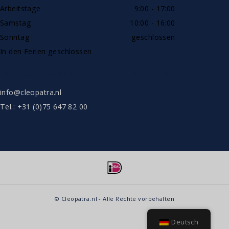
Arbeitstage
9:00 - 17:00
Samstag
10:00 - 16:00
Sonntag
geschlossen
In den Ferien geschlossen
SHOWROOW NUR NACH VEREINBARUNG
info@cleopatra.nl
Tel.: +31 (0)75 647 82 00
© Cleopatra.nl - Alle Rechte vorbehalten
Deutsch