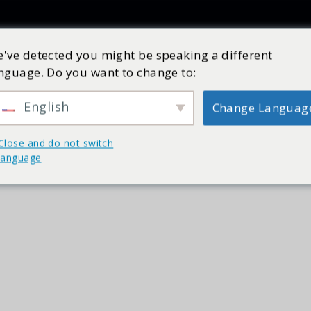
Producten
Inspiratie
Catalogus
Service
Shop
've detected you might be speaking a different
nguage. Do you want to change to:
English
Change Languag
belbad van Cleopatra! Daarnaast op diverse kamers een sto
Close and do not switch
language