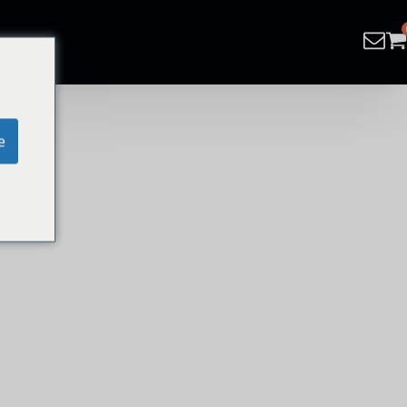
e
ombad.