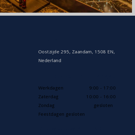
CONTACT
Oostzijde 295, Zaandam, 1508 EN,
Nederland
TELEFONISCH BEREIKBAAR
Werkdagen
9:00 - 17:00
Zaterdag
10:00 - 16:00
Zondag
gesloten
Feestdagen gesloten
SHOWROOW ALLEEN OP
AFSPRAAK