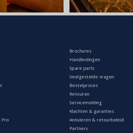
ENT
KLANTENSERVICE
Brochures
Handleidingen
Spare parts
Veelgestelde vragen
m
Bestelproces
Retouren
Servicemelding
k
Klachten & garanties
 Pro
Annuleren & retourbeleid
Partners