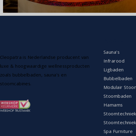
ASSORTIM
Sauna's
Cleopatra is Nederlandse producent van
Infrarood
luxe & hoogwaardige wellnessproducten
Ligbaden
zoals bubbelbaden, sauna’s en
Bubbelbaden
stoomcabines.
Modulair Stoo
Stoombaden
Hamams
Stoomtechnie
Stoomtechniek
Spa Furniture