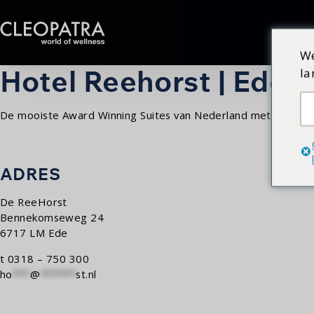
We
Hotel Reehorst | Ede
la
De mooiste Award Winning Suites van Nederland met XXL bub
ADRES
De ReeHorst
Bennekomseweg 24
6717 LM Ede
t 0318 – 750 300
ho
***
@
******
st.nl