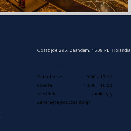
KONTAKT
Oostzijde 295, Zaandam, 1508 PL, Holandia
DOSTĘPNE PRZEZ TELEFON
Dni robocze
9:00 - 17:00
Sobota
10:00 - 16:00
Niedziela
zamknięty
Zamknięte podczas świąt
SHOWROOW TYLKO PO
w
WCZEŚNIEJSZYM UMÓWIENIU