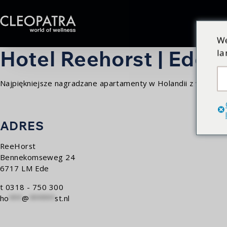
We
Hotel Reehorst | Ede
la
Najpiękniejsze nagradzane apartamenty w Holandii z wanną z 
ADRES
ReeHorst
Bennekomseweg 24
6717 LM Ede
t 0318 - 750 300
ho
***
@
******
st.nl