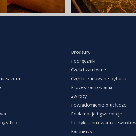
RODUKTÓW
OBSŁUGA KLIENTA
Broszury
Podręczniki
Części zamienne
omasażem
Często zadawane pytania
a
Proces zamawiania
Zwroty
Powiadomienie o usłudze
owa
Reklamacje i gwarancje
ogy Pro
Polityka anulowania i zwrotó
Partnerzy