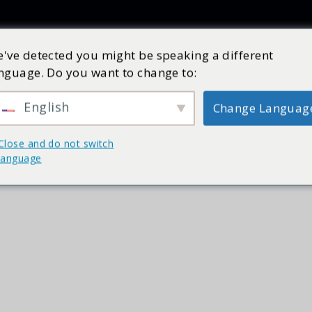
Produkty
Inspiracja
Katalog
Usługa
Sklep
've detected you might be speaking a different
nguage. Do you want to change to:
English
Change Languag
hydromasażem XXL marki Cleopatra! Ponadto w kilku pokojach 
Close and do not switch
language