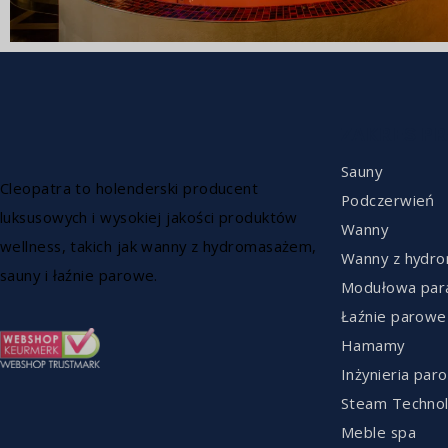
ZAKRES P
Sauny
Cleopatra to holenderski producent
Podczerwień
luksusowych i wysokiej jakości produktów
Wanny
wellness, takich jak wanny z hydromasażem,
Wanny z hydr
sauny i łaźnie parowe.
Modułowa par
Łaźnie parowe
Hamamy
Inżynieria par
Steam Technol
Meble spa