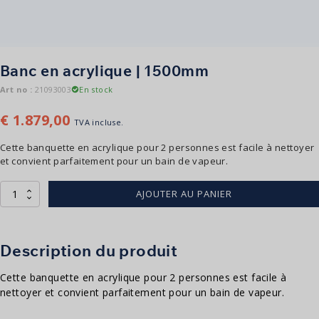
Banc en acrylique | 1500mm
Art no :
21093003
En stock
€
1.879,00
TVA incluse.
Cette banquette en acrylique pour 2 personnes est facile à nettoyer
et convient parfaitement pour un bain de vapeur.
quantité
AJOUTER AU PANIER
de
Acryl
Bank
|
Description du produit
1500mm
Cette banquette en acrylique pour 2 personnes est facile à
nettoyer et convient parfaitement pour un bain de vapeur.