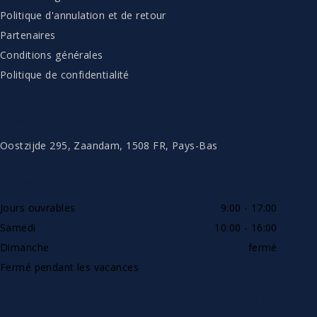
Politique d'annulation et de retour
Partenaires
Conditions générales
Politique de confidentialité
CONTACTER
Oostzijde 295, Zaandam, 1508 FR, Pays-Bas
DISPONIBLE PAR TÉLÉPHONE
Jours ouvrables
9:00 - 17:00
Samedi
10:00 - 16:00
Dimanche
fermé
Fermé pendant les vacances
SHOWROOW SUR RENDEZ-VOUS UNIQUEMENT