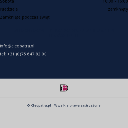
Sobota
10:00 - 16:00
Niedziela
zamknięty
Zamknięte podczas świąt
SHOWROOW TYLKO PO WCZEŚNIEJSZYM
UMÓWIENIU
info@cleopatra.nl
tel: +31 (0)75 647 82 00
© Cleopatra.pl - Wszelkie prawa zastrzeżone