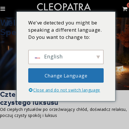
Wellness
We've detected you might be
speaking a different language.
Specjalista
Do you want to change to:
English
Change Language
Close and do not switch language
Cztery światy
czystego luksusu
Od ciepłych rytuałów po orzeźwiający chłód, doświadcz relaksu,
poczuj czysty spokój i luksus