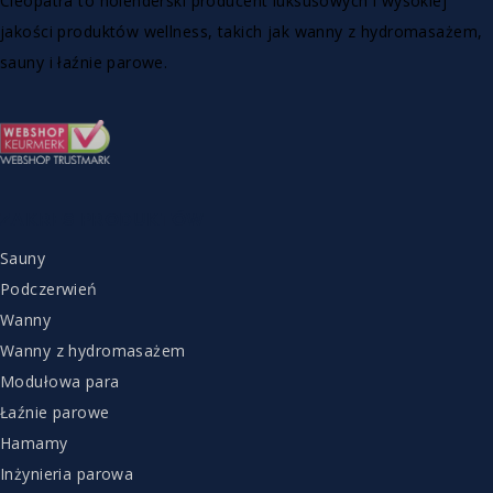
Cleopatra to holenderski producent luksusowych i wysokiej
jakości produktów wellness, takich jak wanny z hydromasażem,
sauny i łaźnie parowe.
ZAKRES PRODUKTÓW
Sauny
Podczerwień
Wanny
Wanny z hydromasażem
Modułowa para
Łaźnie parowe
Hamamy
Inżynieria parowa