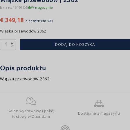
Nr art:
16490105
W magazynie
€
349,18
Z podatkiem VAT
Wiązka przewodów 2362
ilość
DODAJ DO KOSZYKA
Kabelboom
|
2362
Opis produktu
Wiązka przewodów 2362
Salon wystawowy i pokój
Dostępne z magazynu
testowy w Zaandam