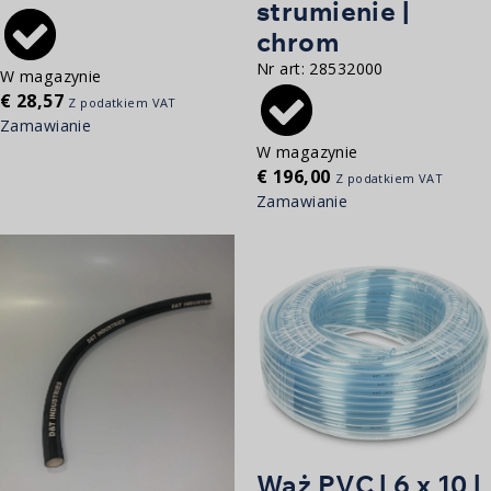
strumienie |
chrom
Nr art:
28532000
W magazynie
€
28,57
Z podatkiem VAT
Zamawianie
W magazynie
€
196,00
Z podatkiem VAT
Zamawianie
Wąż PVC | 6 x 10 |