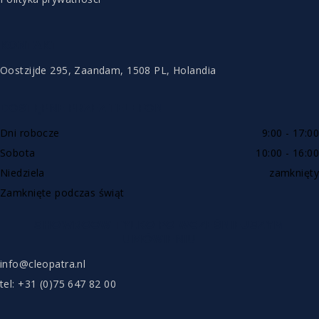
KONTAKT
Oostzijde 295, Zaandam, 1508 PL, Holandia
DOSTĘPNE PRZEZ TELEFON
Dni robocze
9:00 - 17:00
Sobota
10:00 - 16:00
Niedziela
zamknięty
Zamknięte podczas świąt
SHOWROOW TYLKO PO WCZEŚNIEJSZYM
UMÓWIENIU
info@cleopatra.nl
tel: +31 (0)75 647 82 00