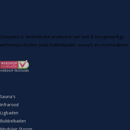
Cleopatra is Nederlandse producent van luxe & hoogwaardige
wellnessproducten zoals bubbelbaden, sauna’s en stoomcabines.
ASSORTIMENT
Sauna's
Infrarood
Ligbaden
Bubbelbaden
Modulair Stoom