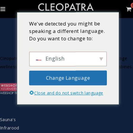
We've detected you might be
speaking a different language.
Do you want to change to:
English
Cleopatra is Nederlandse producent van luxe & hoogwaardige
wellnessproducten zoals bubbelbaden, sauna’s en stoomcabines.
Change Language
Close and do not switch language
ASSORTIMENT
Sauna's
Infrarood