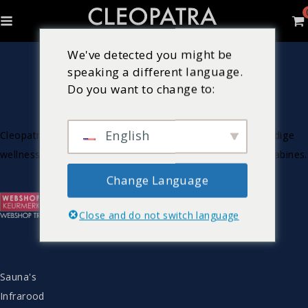
We've detected you might be
speaking a different language.
Do you want to change to:
English
Cleopatra is Nederlandse producent van luxe & hoogwaardige
wellnessproducten zoals bubbelbaden, sauna’s en stoomcabines.
Change Language
Close and do not switch language
ASSORTIMENT
Sauna's
Infrarood