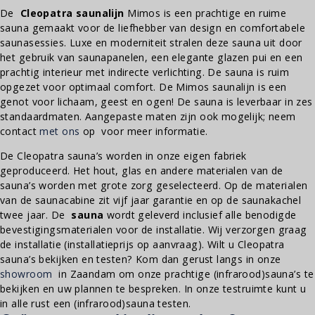
De
Cleopatra saunalijn
Mimos is een prachtige en ruime
sauna gemaakt voor de liefhebber van design en comfortabele
saunasessies. Luxe en moderniteit stralen deze sauna uit door
het gebruik van saunapanelen, een elegante glazen pui en een
prachtig interieur met indirecte verlichting. De sauna is ruim
opgezet voor optimaal comfort. De Mimos saunalijn is een
genot voor lichaam, geest en ogen! De sauna is leverbaar in zes
standaardmaten. Aangepaste maten zijn ook mogelijk; neem
contact
met ons
op voor meer informatie.
De Cleopatra sauna’s worden in onze eigen fabriek
geproduceerd. Het hout, glas en andere materialen van de
sauna’s worden met grote zorg geselecteerd. Op de materialen
van de saunacabine zit vijf jaar garantie en op de saunakachel
twee jaar. De
sauna
wordt geleverd inclusief alle benodigde
bevestigingsmaterialen voor de installatie. Wij verzorgen graag
de installatie (installatieprijs op aanvraag). Wilt u Cleopatra
sauna’s bekijken en testen? Kom dan gerust langs in onze
showroom
in Zaandam om onze prachtige (infrarood)sauna’s te
bekijken en uw plannen te bespreken. In onze testruimte kunt u
in alle rust een (infrarood)sauna testen.