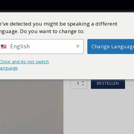
Producten
Inspiratie
Catalogus
Service
Shop
've detected you might be speaking a different
nguage. Do you want to change to:
Cilinder 824
Art nr:
16291301
Op voorraad
English
Change Languag
€
172,24
incl. BTW
Close and do not switch
Kenmerken cilinder 8 Kg stoom pe
language
volgende Cleopatra stoomgenerato
Cilinder
BESTELLEN
824
aantal