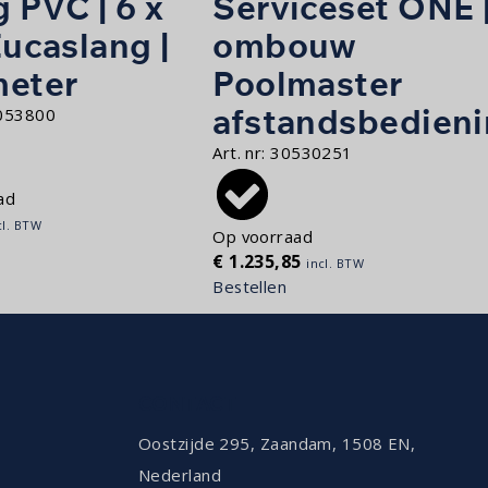
 PVC | 6 x
Serviceset ONE 
Eucaslang |
ombouw
meter
Poolmaster
afstandsbedien
053800
Art. nr:
30530251
ad
cl. BTW
Op voorraad
€
1.235,85
incl. BTW
Bestellen
CONTACT
Oostzijde 295, Zaandam, 1508 EN,
Nederland