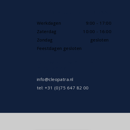
TELEFONISCH BEREIKBAAR
Werkdagen
9:00 - 17:00
Zaterdag
10:00 - 16:00
Zondag
gesloten
Feestdagen gesloten
SHOWROOW ALLEEN OP
AFSPRAAK
info@cleopatra.nl
tel: +31 (0)75 647 82 00