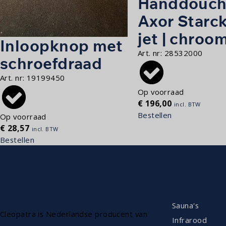
Handdouch
Axor Starck
jet | chroo
Inloopknop met
Art. nr:
28532000
schroefdraad
Art. nr:
19199450
Op voorraad
€
196,00
incl. BTW
Bestellen
Op voorraad
€
28,57
incl. BTW
Bestellen
ASSORTIM
Sauna's
Cleopatra is Nederlandse producent van
Infrarood