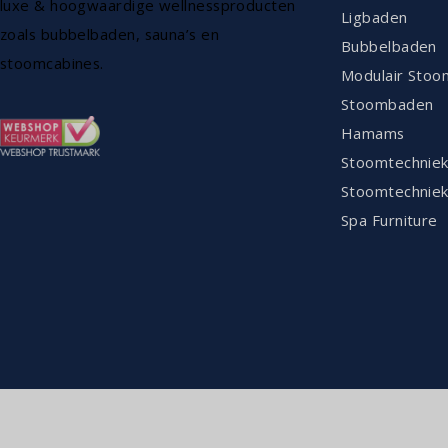
luxe & hoogwaardige wellnessproducten
Ligbaden
zoals bubbelbaden, sauna’s en
Bubbelbaden
stoomcabines.
Modulair Stoo
Stoombaden
Hamams
Stoomtechnie
Stoomtechniek
Spa Furniture