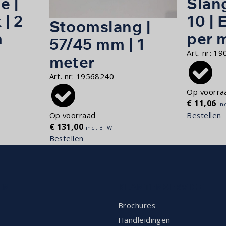
e |
Slang
 | 2
10 | 
Stoomslang |
m
per 
57/45 mm | 1
Art. nr:
19
meter
Art. nr:
19568240
Op voorra
€
11,06
in
Bestellen
Op voorraad
€
131,00
incl. BTW
Bestellen
ENT
KLANTENSERVICE
Brochures
Handleidingen