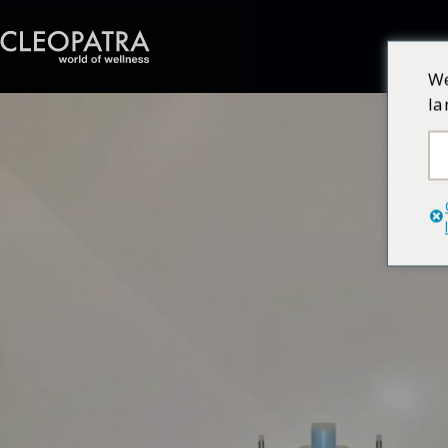
We
la