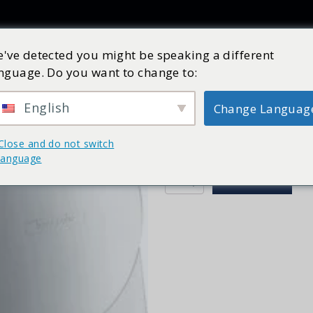
Producten
Inspiratie
Catalogus
Service
Shop
've detected you might be speaking a different
nguage. Do you want to change to:
Exafill S | Hansgrohe
Art nr:
58117000
Op voorraad
English
Change Languag
€
125,64
incl. BTW
Close and do not switch
Wilt u weten hoe u dit product 
language
Exafill
BESTELLEN
S
|
Hansgrohe
|
kleurset
|
standaard
aantal