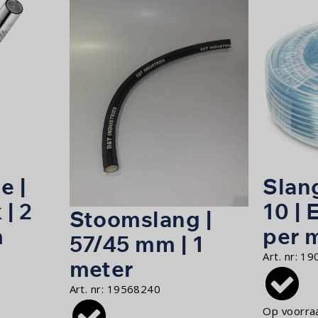
e |
Slang
 | 2
10 | 
Stoomslang |
m
per 
57/45 mm | 1
Art. nr:
19
meter
Art. nr:
19568240
Op voorra