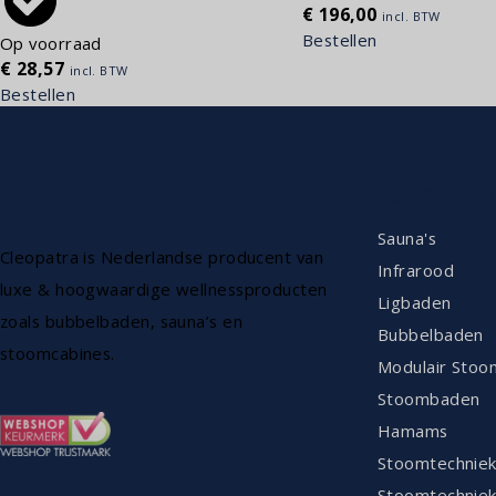
€
196,00
incl. BTW
Bestellen
Op voorraad
€
28,57
incl. BTW
Bestellen
ASSORTIM
Sauna's
Cleopatra is Nederlandse producent van
Infrarood
luxe & hoogwaardige wellnessproducten
Ligbaden
zoals bubbelbaden, sauna’s en
Bubbelbaden
stoomcabines.
Modulair Stoo
Stoombaden
Hamams
Stoomtechnie
Stoomtechniek