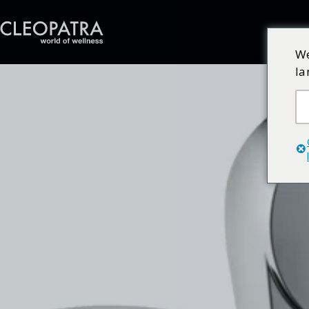
We
la