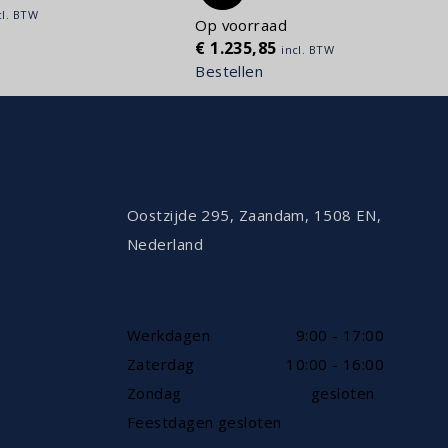
cl. BTW
Op voorraad
€
1.235,85
incl. BTW
Bestellen
CONTACT
Oostzijde 295, Zaandam, 1508 EN,
Nederland
TELEFONISCH BEREIKBAAR
Werkdagen
9:00 - 17:00
Zaterdag
10:00 - 16:00
Zondag
gesloten
Feestdagen gesloten