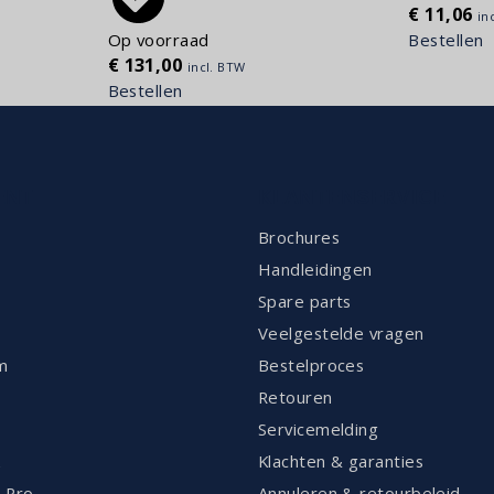
€
11,06
in
Bestellen
Op voorraad
€
131,00
incl. BTW
Bestellen
ENT
KLANTENSERVICE
Brochures
Handleidingen
Spare parts
Veelgestelde vragen
m
Bestelproces
Retouren
Servicemelding
k
Klachten & garanties
 Pro
Annuleren & retourbeleid