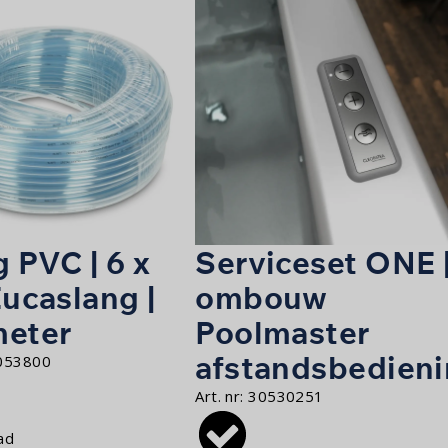
 PVC | 6 x
Serviceset ONE 
Eucaslang |
ombouw
meter
Poolmaster
afstandsbedien
053800
Art. nr:
30530251
ad