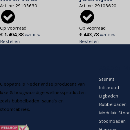
Art. nr:
29103630
Art. nr:
29103620
Op voorraad
Op voorraad
€
1.404,38
€
443,78
incl. BTW
incl. BTW
Bestellen
Bestellen
ASSORTIM
Sauna's
Cleopatra is Nederlandse producent van
Infrarood
luxe & hoogwaardige wellnessproducten
Ligbaden
zoals bubbelbaden, sauna’s en
Bubbelbaden
stoomcabines.
Modulair Stoo
Stoombaden
Hamams