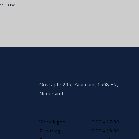
incl. BTW
CONTACT
Oostzijde 295, Zaandam, 1508 EN,
Nederland
TELEFONISCH BEREIKBAAR
Werkdagen
9:00 - 17:00
Zaterdag
10:00 - 16:00