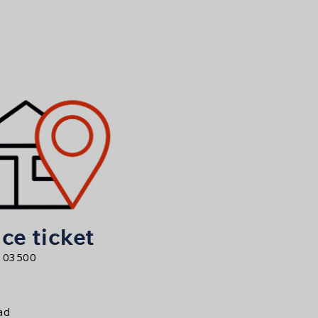
ce ticket
103500
ad