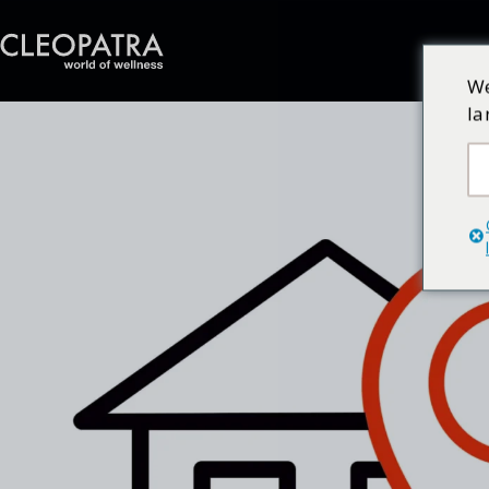
We
la