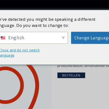
Producten
Inspiratie
Catalogus
Service
Shop
've detected you might be speaking a different
nguage. Do you want to change to:
Registratiekaart | p
Art nr:
29103710
Op voorraad
English
Change Languag
€
84,26
incl. BTW
Close and do not switch
Heeft u een Cleopatra product 
language
onderhoudsabonnement? Hou er d
ons systeem voordat we u verder
productiedatum, serienummer en 
BESTELLEN
Registratiekaart
|
professioneel
aantal