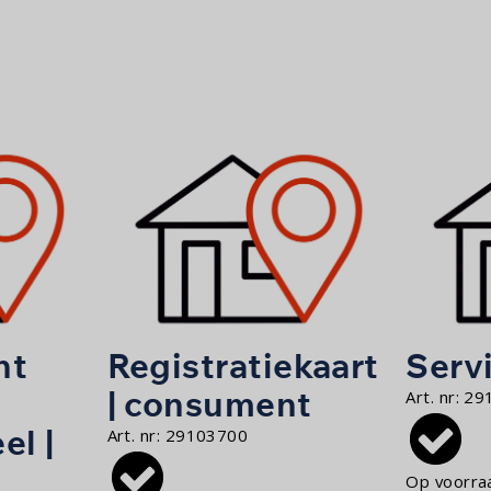
nt
Registratiekaart
Servi
| consument
Art. nr:
29
el |
Art. nr:
29103700
Op voorra