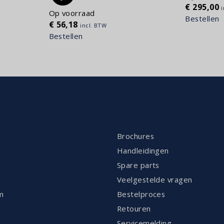
€
295,00
Op voorraad
Bestellen
€
56,18
incl. BTW
Bestellen
ENT
KLANTENSERVICE
Brochures
Handleidingen
Spare parts
Veelgestelde vragen
m
Bestelproces
Retouren
Servicemelding