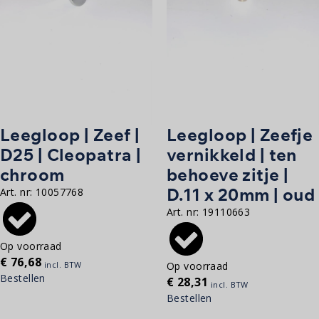
Leegloop | Zeef |
Leegloop | Zeefje
D25 | Cleopatra |
vernikkeld | ten
chroom
behoeve zitje |
D.11 x 20mm | oud
Art. nr:
10057768
Art. nr:
19110663
Op voorraad
€
76,68
incl. BTW
Op voorraad
Bestellen
€
28,31
incl. BTW
Bestellen