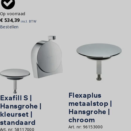
Op voorraad
€
534,39
incl. BTW
Bestellen
Flexaplus
Exafill S |
metaalstop |
Hansgrohe |
Hansgrohe |
kleurset |
chroom
standaard
Art. nr:
96153000
Art. nr:
58117000