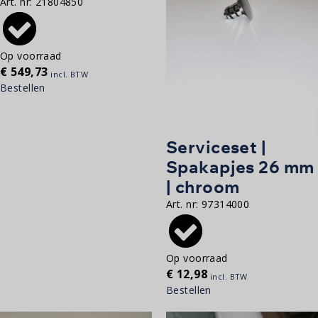
Art. nr:
21804850
Op voorraad
€
549,73
incl. BTW
Bestellen
Serviceset |
Spakapjes 26 mm
| chroom
Art. nr:
97314000
Op voorraad
€
12,98
incl. BTW
Bestellen