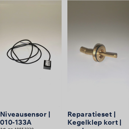
Niveausensor |
Reparatieset |
010-133A
Kegelklep kort |