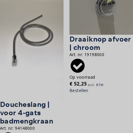
Draaiknop afvoer
| chroom
Art. nr:
19198000
Op voorraad
€
52,25
incl. BTW
Bestellen
Doucheslang |
voor 4-gats
badmengkraan
Art. nr:
94148000