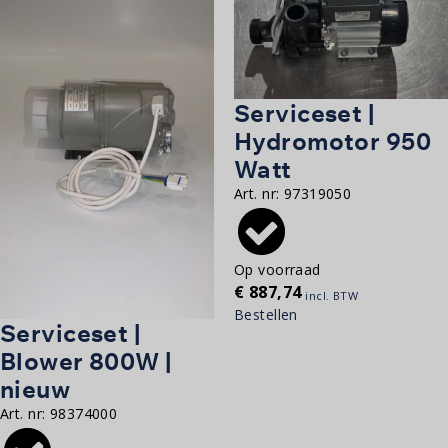
Serviceset |
Hydromotor 950
Watt
Art. nr:
97319050
Op voorraad
€
887,74
incl. BTW
Bestellen
Serviceset |
Blower 800W |
nieuw
Art. nr:
98374000