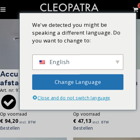
We've detected you might be
speaking a different language. Do
you want to change to:
English
Accu | Poolmaster
Afvoerstop
afstandsbediening
messing | chroom
Change Language
Art. nr:
97308000
Art. nr:
19198030
Close and do not switch language
Op voorraad
Op voorraad
€
94,20
€
47,13
incl. BTW
incl. BTW
Bestellen
Bestellen