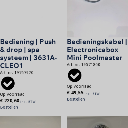
Bediening | Push
Bedieningskabel |
& drop | spa
Electronicabox
systeem | 3631A-
Mini Poolmaster
CLEO1
Art. nr:
19571800
Art. nr:
19767920
Op voorraad
€
49,55
Op voorraad
incl. BTW
Bestellen
€
220,60
incl. BTW
Bestellen