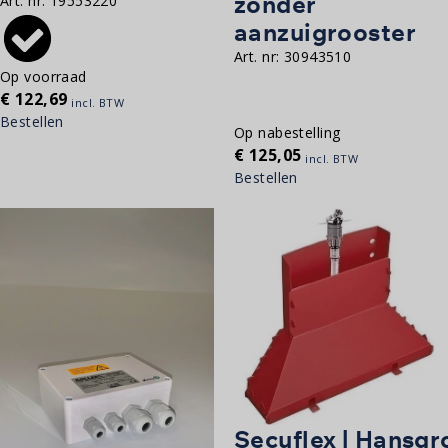
zonder
Art. nr:
19553220
aanzuigrooster
Art. nr:
30943510
Op voorraad
€
122,69
incl. BTW
Bestellen
Op nabestelling
€
125,05
incl. BTW
Bestellen
Secuflex | Hansgr