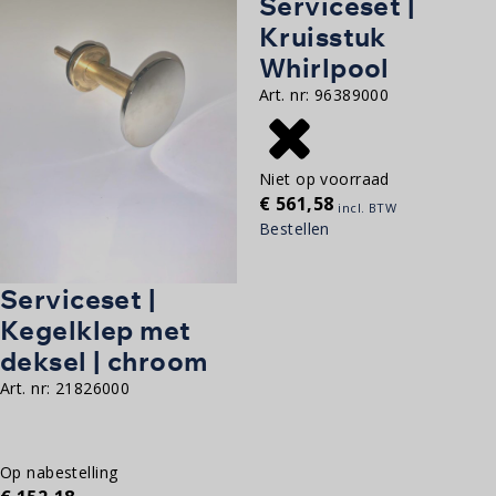
Serviceset |
Kruisstuk
Whirlpool
Art. nr:
96389000
Niet op voorraad
€
561,58
incl. BTW
Bestellen
Serviceset |
Kegelklep met
deksel | chroom
Art. nr:
21826000
Op nabestelling