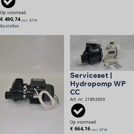
Op voorraad
€
490,74
incl. BTW
Bestellen
Serviceset |
Hydropomp WP
CC
Art. nr:
21802000
Op voorraad
€
664,16
incl. BTW