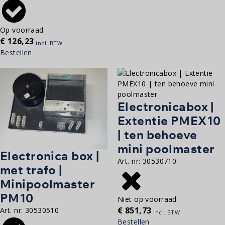
Op voorraad
€
126,23
incl. BTW
Bestellen
Electronicabox |
Extentie PMEX10
| ten behoeve
mini poolmaster
Electronica box |
Art. nr:
30530710
met trafo |
Minipoolmaster
PM10
Niet op voorraad
€
851,73
Art. nr:
30530510
incl. BTW
Bestellen