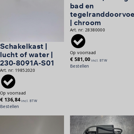
bad en
tegelranddoorvoe
| chroom
Art. nr:
28380000
Schakelkast |
Op voorraad
lucht of water |
€
581,00
incl. BTW
230-8091A-S01
Bestellen
Art. nr:
19852020
Op voorraad
€
136,84
incl. BTW
Bestellen