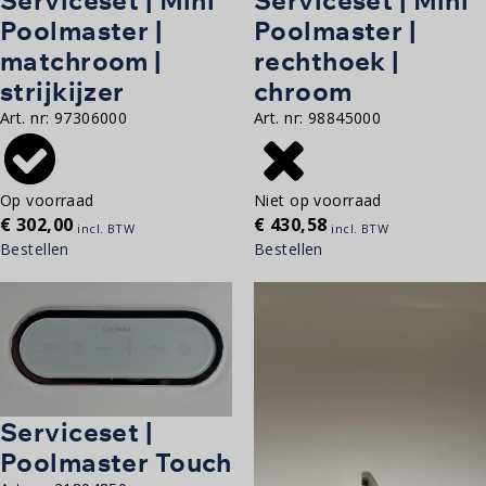
Serviceset | Mini
Serviceset | Mini
Poolmaster |
Poolmaster |
matchroom |
rechthoek |
strijkijzer
chroom
Art. nr:
97306000
Art. nr:
98845000
Op voorraad
Niet op voorraad
€
302,00
€
430,58
incl. BTW
incl. BTW
Bestellen
Bestellen
Serviceset |
Poolmaster Touch