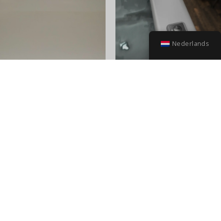
Nederlands
Serviceset ONE |
ombouw
Poolmaster
afstandsbedienin
Art. nr:
30530251
Serviceset |
Op voorraad
Watersensor |
€
1.235,85
incl. BTW
cleopatra