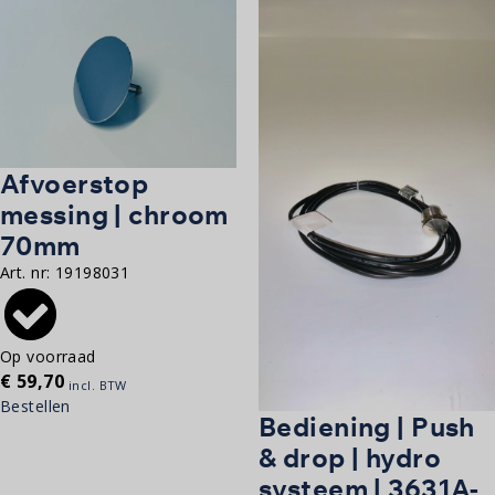
Afvoerstop
messing | chroom
70mm
Art. nr:
19198031
Op voorraad
€
59,70
incl. BTW
Bestellen
Bediening | Push
& drop | hydro
systeem | 3631A-