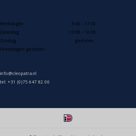
TELEFONISCH BEREIKBAAR
Werkdagen
9:00 - 17:00
Zaterdag
10:00 - 16:00
Zondag
gesloten
Feestdagen gesloten
SHOWROOW ALLEEN OP AFSPRAAK
info@cleopatra.nl
tel: +31 (0)75 647 82 00