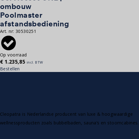
ombouw
Poolmaster
afstandsbediening
Art. nr:
30530251
Op voorraad
€
1.235,85
incl. BTW
Bestellen
Cleopatra is Nederlandse producent van luxe & hoogwaardige
wellnessproducten zoals bubbelbaden, sauna’s en stoomcabines.