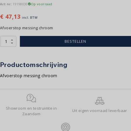
Art nr:
19198030
Op voorraad
€
47,13
incl. BTW
Afvoerstop messing chroom
Afvoerstop
BESTELLEN
messing
|
chroom
aantal
Productomschrijving
Afvoerstop messing chroom
Showroom en testruimte in
Uit eigen voorraad leverbaar
Zaandam