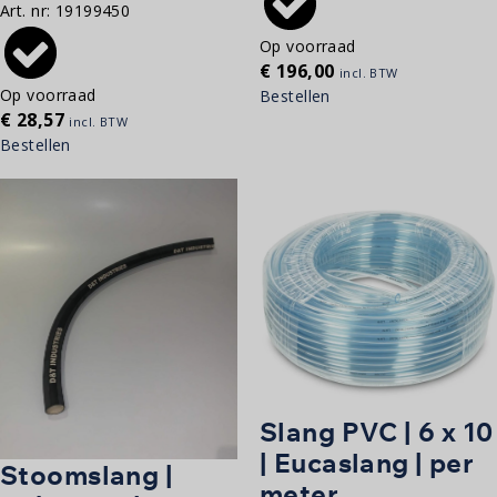
Art. nr:
19199450
Op voorraad
€
196,00
incl. BTW
Op voorraad
Bestellen
€
28,57
incl. BTW
Bestellen
Slang PVC | 6 x 10
| Eucaslang | per
Stoomslang |
meter