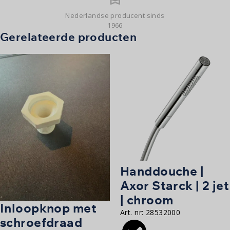
Nederlandse producent sinds
1966
Gerelateerde producten
Handdouche |
Axor Starck | 2 jet
| chroom
Inloopknop met
Art. nr:
28532000
schroefdraad