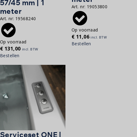
57/45 mm | 1
Art. nr:
19053800
meter
Art. nr:
19568240
Op voorraad
€
11,06
incl. BTW
Op voorraad
Bestellen
€
131,00
incl. BTW
Bestellen
Serviceset ONE |