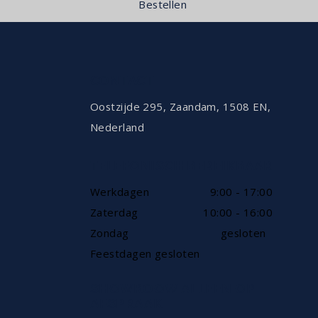
Bestellen
CONTACT
Oostzijde 295, Zaandam, 1508 EN,
Nederland
TELEFONISCH BEREIKBAAR
Werkdagen
9:00 - 17:00
Zaterdag
10:00 - 16:00
Zondag
gesloten
Feestdagen gesloten
SHOWROOW ALLEEN OP
AFSPRAAK