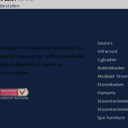
Bestellen
ASSORTIM
Sauna's
Cleopatra is Nederlandse producent van
Infrarood
luxe & hoogwaardige wellnessproducten
Ligbaden
zoals bubbelbaden, sauna’s en
Bubbelbaden
stoomcabines.
Modulair Stoo
Stoombaden
Hamams
Stoomtechnie
Stoomtechniek
Spa Furniture