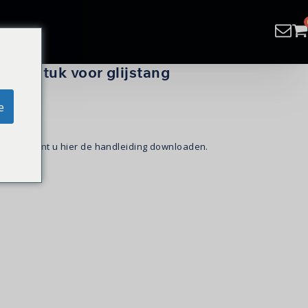
| glijstuk voor glijstang
e
uifstuk
kunt u hier de handleiding downloaden.