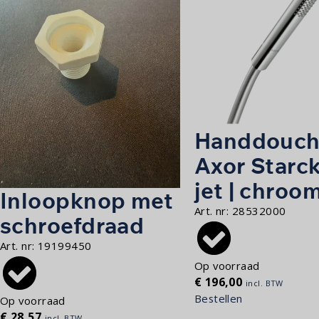
Handdouch
Axor Starck
jet | chroo
Inloopknop met
Art. nr:
28532000
schroefdraad
Art. nr:
19199450
Op voorraad
€
196,00
incl. BTW
Bestellen
Op voorraad
€
28,57
incl. BTW