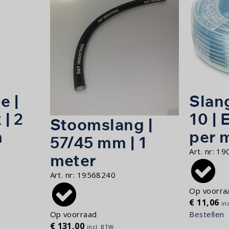
e |
Slang
 | 2
10 | 
Stoomslang |
m
per 
57/45 mm | 1
Art. nr:
19
meter
Art. nr:
19568240
Op voorra
€
11,06
in
Bestellen
Op voorraad
€
131,00
incl. BTW