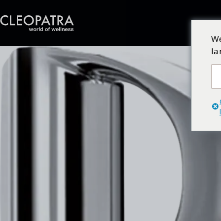
We
la