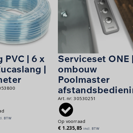
 PVC | 6 x
Serviceset ONE 
Eucaslang |
ombouw
meter
Poolmaster
afstandsbedien
053800
Art. nr:
30530251
ad
cl. BTW
Op voorraad
€
1.235,85
incl. BTW