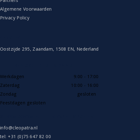
Partners
Algemene Voorwaarden
Privacy Policy
CONTACT
Oostzijde 295, Zaandam, 1508 EN, Nederland
TELEFONISCH BEREIKBAAR
Werkdagen
9:00 - 17:00
Zaterdag
10:00 - 16:00
Zondag
gesloten
Feestdagen gesloten
SHOWROOW ALLEEN OP AFSPRAAK
info@cleopatra.nl
tel: +31 (0)75 647 82 00