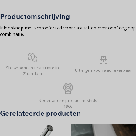
schroefdraad
aantal
Productomschrijving
Inloopknop met schroefdraad voor vastzetten overloop/leegloop
combinatie.
Showroom en testruimte in
Uit eigen voorraad leverbaar
Zaandam
Nederlandse producent sinds
1966
Gerelateerde producten