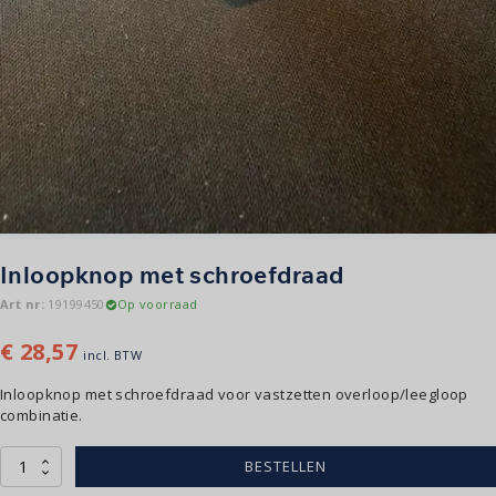
Inloopknop met schroefdraad
Art nr:
19199450
Op voorraad
€
28,57
incl. BTW
Inloopknop met schroefdraad voor vastzetten overloop/leegloop
combinatie.
Inloopknop
BESTELLEN
met