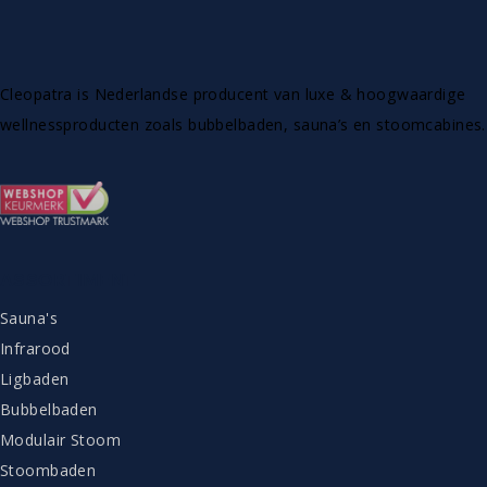
Cleopatra is Nederlandse producent van luxe & hoogwaardige
wellnessproducten zoals bubbelbaden, sauna’s en stoomcabines.
ASSORTIMENT
Sauna's
Infrarood
Ligbaden
Bubbelbaden
Modulair Stoom
Stoombaden