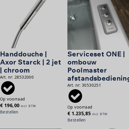
Handdouche |
Serviceset ONE |
Axor Starck | 2 jet
ombouw
| chroom
Poolmaster
afstandsbedienin
Art. nr:
28532000
Art. nr:
30530251
Op voorraad
€
196,00
incl. BTW
Op voorraad
Bestellen
€
1.235,85
incl. BTW
Bestellen