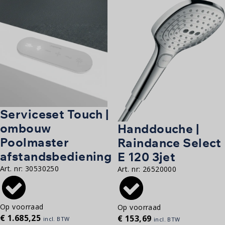
Serviceset Touch |
ombouw
Handdouche |
Poolmaster
Raindance Select
afstandsbediening
E 120 3jet
Art. nr:
30530250
Art. nr:
26520000
Op voorraad
Op voorraad
€
1.685,25
€
153,69
incl. BTW
incl. BTW