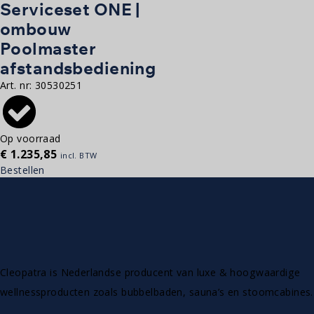
Serviceset ONE |
ombouw
Poolmaster
afstandsbediening
Art. nr:
30530251
Op voorraad
€
1.235,85
incl. BTW
Bestellen
Cleopatra is Nederlandse producent van luxe & hoogwaardige
wellnessproducten zoals bubbelbaden, sauna’s en stoomcabines.