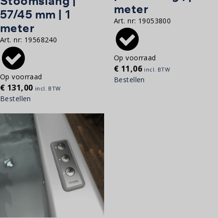
Stoomslang |
meter
57/45 mm | 1
Art. nr:
19053800
meter
Art. nr:
19568240
Op voorraad
€
11,06
incl. BTW
Op voorraad
Bestellen
€
131,00
incl. BTW
Bestellen