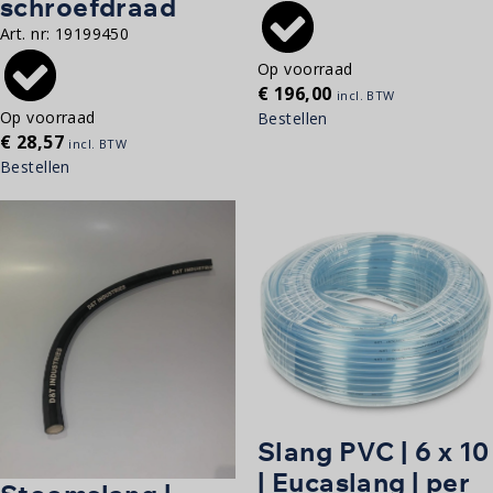
schroefdraad
Art. nr:
19199450
Op voorraad
€
196,00
incl. BTW
Op voorraad
Bestellen
€
28,57
incl. BTW
Bestellen
Slang PVC | 6 x 10
| Eucaslang | per