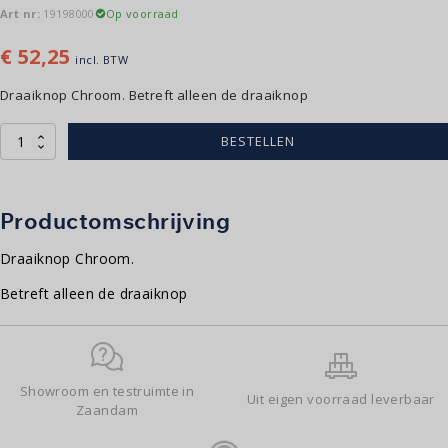
Art nr:
19198000
Op voorraad
€
52,25
incl. BTW
Draaiknop Chroom. Betreft alleen de draaiknop
Draaiknop
BESTELLEN
afvoer
|
chroom
aantal
Productomschrijving
Draaiknop Chroom.
Betreft alleen de draaiknop
Showroom en testruimte in
Uit eigen voorraad leverbaar
Zaandam