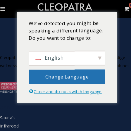
We've detected you might be
speaking a different language.
Do you want to change to:
English
Cleopatra is Nederlandse producent van luxe & hoogwaardige
wellnessproducten zoals bubbelbaden, sauna’s en stoomcabines.
Change Language
Close and do not switch language
ASSORTIMENT
Sauna's
Infrarood