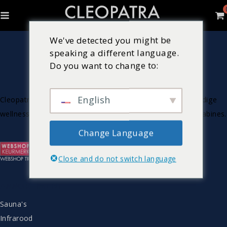
We've detected you might be
speaking a different language.
Do you want to change to:
English
Cleopatra is Nederlandse producent van luxe & hoogwaardige
wellnessproducten zoals bubbelbaden, sauna’s en stoomcabines.
Change Language
Close and do not switch language
ASSORTIMENT
Sauna's
Infrarood