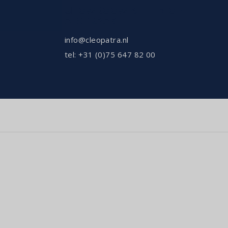
SHOWROOW ALLEEN OP
AFSPRAAK
info@cleopatra.nl
tel: +31 (0)75 647 82 00