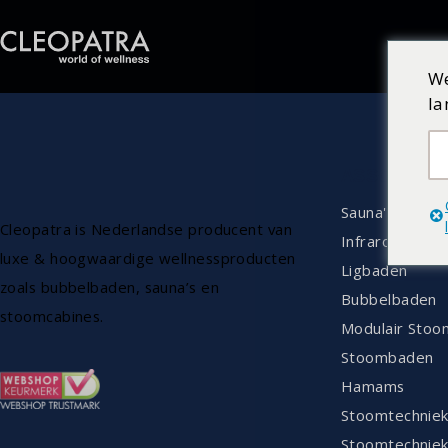
We
la
ASSORTIM
Sauna's
Cleopatra is Nederlandse producent van
Infrarood
luxe & hoogwaardige wellnessproducten
Ligbaden
zoals bubbelbaden, sauna’s en
Bubbelbaden
stoomcabines.
Modulair Stoo
Stoombaden
Hamams
Stoomtechnie
Stoomtechniek