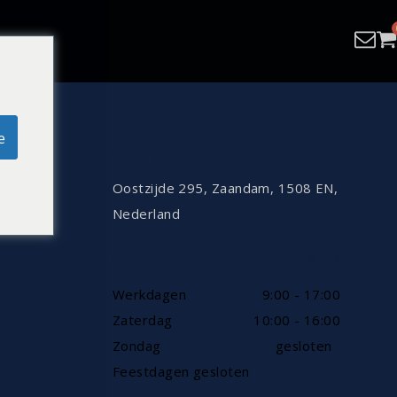
e
CONTACT
Oostzijde 295, Zaandam, 1508 EN,
Nederland
TELEFONISCH BEREIKBAAR
Werkdagen
9:00 - 17:00
Zaterdag
10:00 - 16:00
Zondag
gesloten
Feestdagen gesloten