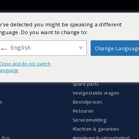
Producten
Inspiratie
Catalogus
Service
Shop
've detected you might be speaking a different
nguage. Do you want to change to:
English
Change Languag
ENT
KLANTENSERVICE
Close and do not switch
Brochures
language
Handleidingen
Spare parts
Veelgestelde vragen
m
Bestelproces
Retouren
Servicemelding
k
Klachten & garanties
 Pro
Annuleren & retourbeleid