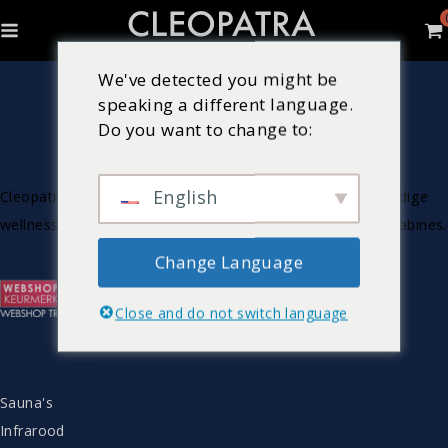
We've detected you might be
speaking a different language.
Do you want to change to:
English
Cleopatra is Nederlandse producent van luxe & hoogwaardige
wellnessproducten zoals bubbelbaden, sauna’s en stoomcabines.
Change Language
Close and do not switch language
ASSORTIMENT
Sauna's
Infrarood